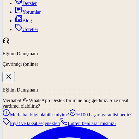
Dersler
Yorumlar
Blog
Ücretler
Eğitim Danışmanı
Çevrimiçi (online)
Eğitim Danışmanı
Merhaba! 👋
WhatsApp Destek
birimine hoş geldiniz. Size nasıl
yardımcı olabiliriz?
Merhaba, bilgi alabilir miyim?
%100 başarı garantisi nedir?
Fiyat ve taksit seçenekleri
Lütfen beni arar mısınız?