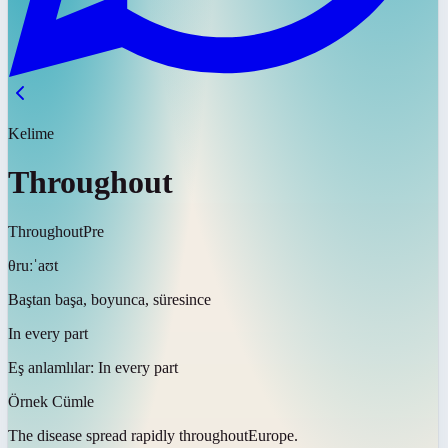
Kelime
Throughout
Throughout
Pre
θruːˈaʊt
Baştan başa, boyunca, süresince
In every part
Eş anlamlılar:
In every part
Örnek Cümle
The disease spread rapidly
throughout
Europe.