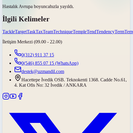
Hastalık Avrupa
boyunca
hızla yayıldı.
İlgili Kelimeler
Tackle
Target
Task
Tax
Team
Technique
Temple
Tend
Tendency
Term
Terre
İletişim Merkezi (09.00 - 22.00)
0(312) 911 37 15
0(546) 855 07 15
(WhatsApp)
destek@uzmandil.com
Hacettepe İvedik OSB. Teknokenti 1368. Cadde No.61,
4. Kat Ofis No: 32 İvedik / ANKARA