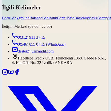
İlgili Kelimeler
Back
Background
Balance
Ban
Bank
Barrel
Base
Basically
Basis
Battery
B
İletişim Merkezi (09.00 - 22.00)
0(312) 911 37 15
0(546) 855 07 15
(WhatsApp)
destek@uzmandil.com
Hacettepe İvedik OSB. Teknokenti 1368. Cadde No.61,
4. Kat Ofis No: 32 İvedik / ANKARA