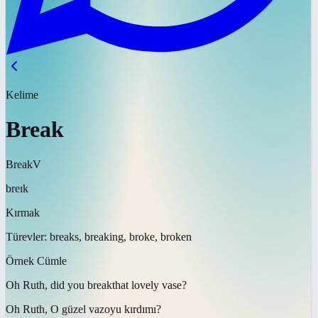
Kelime
Break
Break
V
breɪk
Kırmak
Türevler:
breaks, breaking, broke, broken
Örnek Cümle
Oh Ruth, did you
break
that lovely vase?
Oh Ruth, O güzel vazoyu
kırdı
mı?