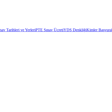
av Tarihleri ve Yerleri
PTE Sınav Ücreti
YDS Denkliği
Kimler Başvurab