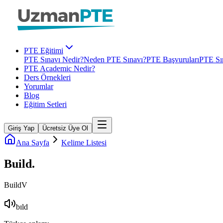
PTE Eğitimi
PTE Sınavı Nedir?
Neden PTE Sınavı?
PTE Başvuruları
PTE Sın
PTE Academic Nedir?
Ders Örnekleri
Yorumlar
Blog
Eğitim Setleri
Giriş Yap
Ücretsiz Üye Ol
Ana Sayfa
Kelime Listesi
Build
.
Build
V
bɪld