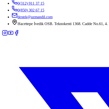
0(312) 911 37 15
0(850) 302 67 15
destek@uzmandil.com
Hacettepe İvedik OSB. Teknokenti 1368. Cadde No.61, 4