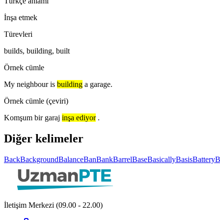
Türkçe anlamı
İnşa etmek
Türevleri
builds, building, built
Örnek cümle
My neighbour is
building
a garage.
Örnek cümle (çeviri)
Komşum bir garaj
inşa ediyor
.
Diğer kelimeler
Back
Background
Balance
Ban
Bank
Barrel
Base
Basically
Basis
Battery
B
İletişim Merkezi (09.00 - 22.00)