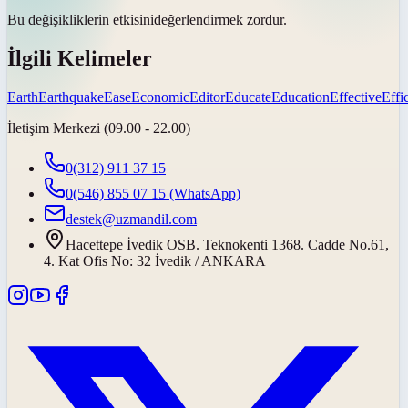
Bu değişikliklerin
etkisini
değerlendirmek zordur.
İlgili Kelimeler
Earth
Earthquake
Ease
Economic
Editor
Educate
Education
Effective
Effi
İletişim Merkezi (09.00 - 22.00)
0(312) 911 37 15
0(546) 855 07 15
(WhatsApp)
destek@uzmandil.com
Hacettepe İvedik OSB. Teknokenti 1368. Cadde No.61,
4. Kat Ofis No: 32 İvedik / ANKARA