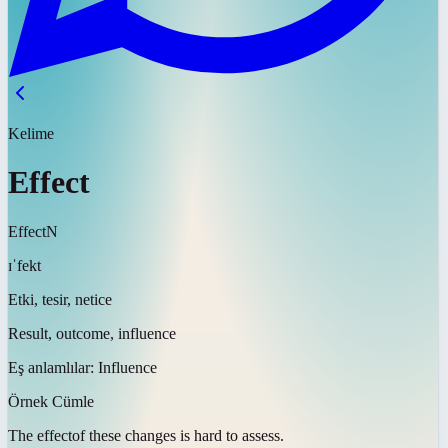
Kelime
Effect
Effect
N
ɪˈfekt
Etki, tesir, netice
Result, outcome, influence
Eş anlamlılar:
Influence
Örnek Cümle
The
effect
of these changes is hard to assess.