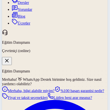
Dersler
Yorumlar
Blog
Ücretler
Eğitim Danışmanı
Çevrimiçi (online)
Eğitim Danışmanı
Merhaba! 👋
WhatsApp Destek
birimine hoş geldiniz. Size nasıl
yardımcı olabiliriz?
Merhaba, bilgi alabilir miyim?
%100 başarı garantisi nedir?
Fiyat ve taksit seçenekleri
Lütfen beni arar mısınız?