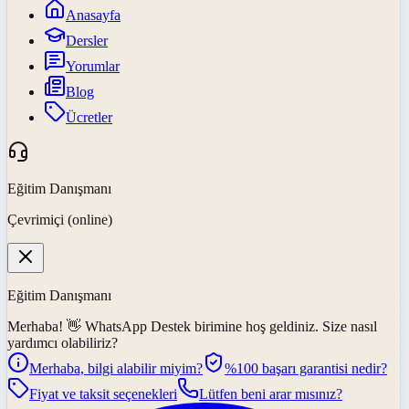
Anasayfa
Dersler
Yorumlar
Blog
Ücretler
Eğitim Danışmanı
Çevrimiçi (online)
Eğitim Danışmanı
Merhaba! 👋
WhatsApp Destek
birimine hoş geldiniz. Size nasıl
yardımcı olabiliriz?
Merhaba, bilgi alabilir miyim?
%100 başarı garantisi nedir?
Fiyat ve taksit seçenekleri
Lütfen beni arar mısınız?