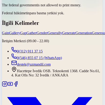
The federal
government
is not allowed to print money.
Federal
hükümetin
para basma yetkisi yok.
İlgili Kelimeler
Gain
Gallery
Gap
Gather
Gender
Generally
Generate
Generation
Generou
İletişim Merkezi (09.00 - 22.00)
0(312) 911 37 15
0(546) 855 07 15
(WhatsApp)
destek@uzmandil.com
Hacettepe İvedik OSB. Teknokenti 1368. Cadde No.61,
4. Kat Ofis No: 32 İvedik / ANKARA