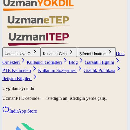
Ders
Ücretsiz Üye Ol
Kullanıcı Girişi
Şifremi Unuttum
Örnekleri
Kullanıcı Görüşleri
Blog
Garantili Eğitim
PTE Kelimeleri
Kullanım Sözleşmesi
Gizlilik Politikası
İletişim Bilgileri
Uygulamayı indir
UzmanPTE
cebinde — istediğin an, istediğin yerde çalış.
İndir
App Store