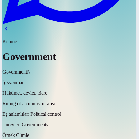
Kelime
Government
Government
N
ˈɡʌvənmənt
Hükümet, devlet, idare
Ruling of a country or area
Eş anlamlılar:
Political control
Türevler:
Governments
Örnek Cümle