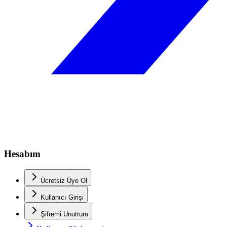
Hesabım
Ücretsiz Üye Ol
Kullanıcı Girişi
Şifremi Unuttum