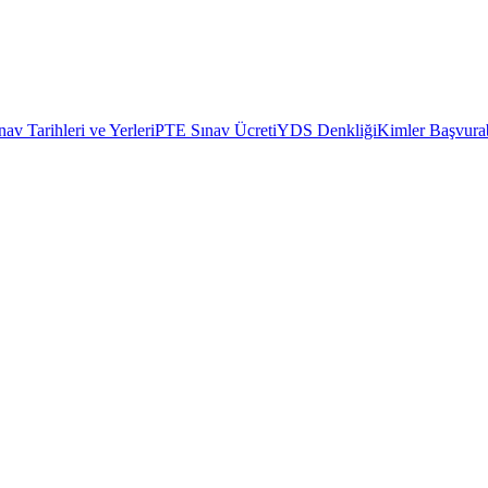
av Tarihleri ve Yerleri
PTE Sınav Ücreti
YDS Denkliği
Kimler Başvurab