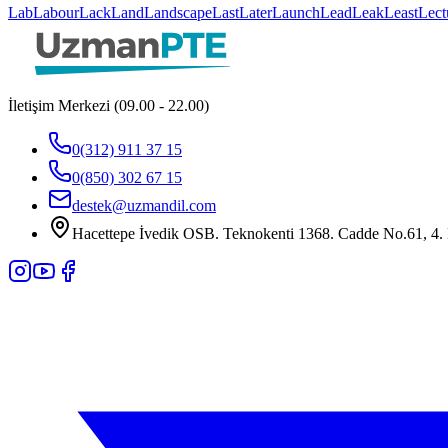
Lab
Labour
Lack
Land
Landscape
Last
Later
Launch
Lead
Leak
Least
Lect
İletişim Merkezi (09.00 - 22.00)
0(312) 911 37 15
0(850) 302 67 15
destek@uzmandil.com
Hacettepe İvedik OSB. Teknokenti 1368. Cadde No.61, 4