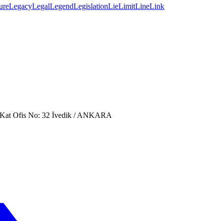
ure
Legacy
Legal
Legend
Legislation
Lie
Limit
Line
Link
. Kat Ofis No: 32 İvedik / ANKARA