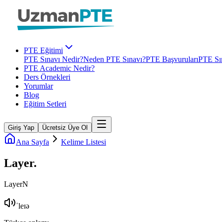
PTE Eğitimi
PTE Sınavı Nedir?
Neden PTE Sınavı?
PTE Başvuruları
PTE Sın
PTE Academic Nedir?
Ders Örnekleri
Yorumlar
Blog
Eğitim Setleri
Giriş Yap
Ücretsiz Üye Ol
Ana Sayfa
Kelime Listesi
Layer
.
Layer
N
ˈleɪə