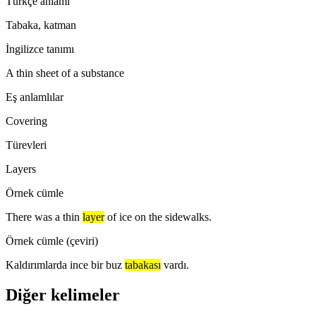
Türkçe anlamı
Tabaka, katman
İngilizce tanımı
A thin sheet of a substance
Eş anlamlılar
Covering
Türevleri
Layers
Örnek cümle
There was a thin
layer
of ice on the sidewalks.
Örnek cümle (çeviri)
Kaldırımlarda ince bir buz
tabakası
vardı.
Diğer kelimeler