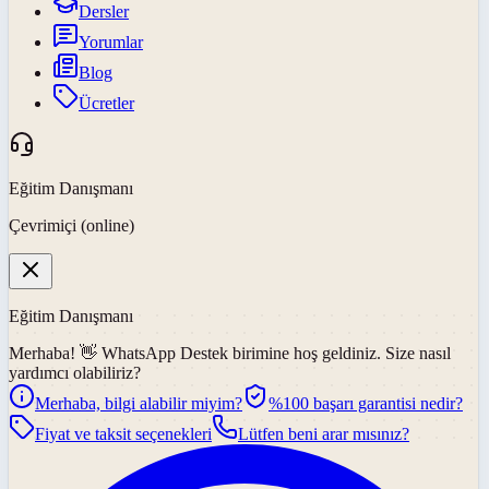
Dersler
Yorumlar
Blog
Ücretler
Eğitim Danışmanı
Çevrimiçi (online)
Eğitim Danışmanı
Merhaba! 👋
WhatsApp Destek
birimine hoş geldiniz. Size nasıl
yardımcı olabiliriz?
Merhaba, bilgi alabilir miyim?
%100 başarı garantisi nedir?
Fiyat ve taksit seçenekleri
Lütfen beni arar mısınız?