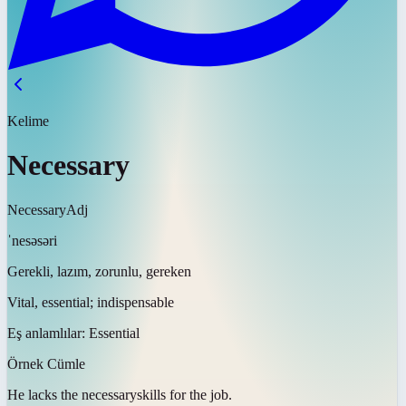
Kelime
Necessary
Necessary
Adj
ˈnesəsəri
Gerekli, lazım, zorunlu, gereken
Vital, essential; indispensable
Eş anlamlılar:
Essential
Örnek Cümle
He lacks the
necessary
skills for the job.