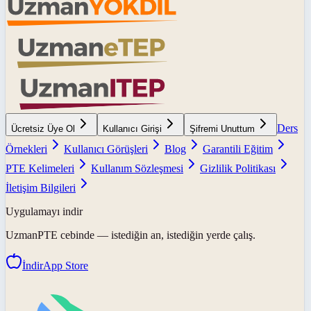
Ders
Ücretsiz Üye Ol
Kullanıcı Girişi
Şifremi Unuttum
Örnekleri
Kullanıcı Görüşleri
Blog
Garantili Eğitim
PTE Kelimeleri
Kullanım Sözleşmesi
Gizlilik Politikası
İletişim Bilgileri
Uygulamayı indir
UzmanPTE
cebinde — istediğin an, istediğin yerde çalış.
İndir
App Store