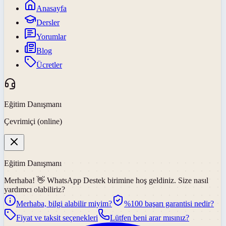
Anasayfa
Dersler
Yorumlar
Blog
Ücretler
Eğitim Danışmanı
Çevrimiçi (online)
Eğitim Danışmanı
Merhaba! 👋
WhatsApp Destek
birimine hoş geldiniz. Size nasıl
yardımcı olabiliriz?
Merhaba, bilgi alabilir miyim?
%100 başarı garantisi nedir?
Fiyat ve taksit seçenekleri
Lütfen beni arar mısınız?