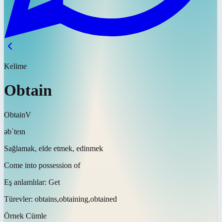
Kelime
Obtain
Obtain
V
əbˈteɪn
Sağlamak, elde etmek, edinmek
Come into possession of
Eş anlamlılar:
Get
Türevler:
obtains,obtaining,obtained
Örnek Cümle