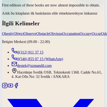
First editions of these books are now almost impossible to
obtain
.
Artık bu kitapların ilk baskılarını
elde etmek
neredeyse imkansız
İlgili Kelimeler
Obesity
Object
Observe
Obstacle
Obvious
Occupation
Occupy
Occur
Od
İletişim Merkezi (09.00 - 22.00)
0(312) 911 37 15
0(546) 855 07 15
(WhatsApp)
destek@uzmandil.com
Hacettepe İvedik OSB. Teknokenti 1368. Cadde No.61,
4. Kat Ofis No: 32 İvedik / ANKARA