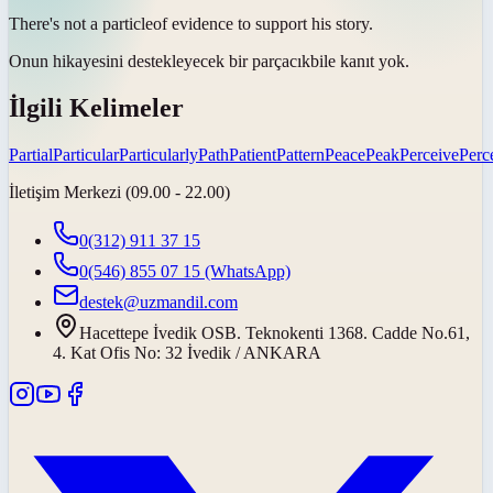
There's not a
particle
of evidence to support his story.
Onun hikayesini destekleyecek bir
parçacık
bile kanıt yok.
İlgili Kelimeler
Partial
Particular
Particularly
Path
Patient
Pattern
Peace
Peak
Perceive
Perc
İletişim Merkezi (09.00 - 22.00)
0(312) 911 37 15
0(546) 855 07 15
(WhatsApp)
destek@uzmandil.com
Hacettepe İvedik OSB. Teknokenti 1368. Cadde No.61,
4. Kat Ofis No: 32 İvedik / ANKARA