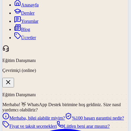
Anasayfa
Dersler
Yorumlar
Blog
Ücretler
Eğitim Danışmanı
Çevrimiçi (online)
Eğitim Danışmanı
Merhaba! 👋
WhatsApp Destek
birimine hoş geldiniz. Size nasıl
yardımcı olabiliriz?
Merhaba, bilgi alabilir miyim?
%100 başarı garantisi nedir?
Fiyat ve taksit seçenekleri
Lütfen beni arar mısınız?