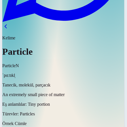
Kelime
Particle
Particle
N
ˈpɑːtɪkl̩
Tanecik, molekül, parçacık
An extremely small piece of matter
Eş anlamlılar:
Tiny portion
Türevler:
Particles
Örnek Cümle