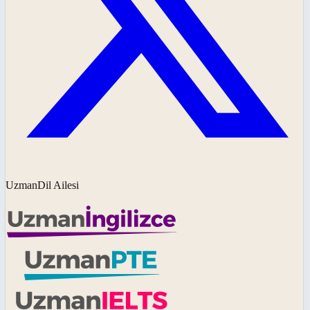
UzmanDil Ailesi