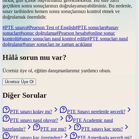
birkaç gün içinde başvurmanız gerekmektedir. Bu süre zarfı
geçtikten sonra sonuçlarınızı doğrulayamayabilirsiniz. Bu nedenle,
sınav tarihinden hemen sonra sonuçlarınızı kontrol etmek ve
doğrulamak önemlidir.
#
PTE sınavı
#
Pearson Test of English
#
PTE sonuçları
#
sınav
sonuçları
#
sonuç doğrulama
#
Pearson hesabı
#
online sonuç
kontrolü
#
sınav sonuçları nasıl kontrol edilir
#
PTE sonuçları nasıl
doğrulanır
#
sınav sonuçları ne zaman açıklanır
Hâlâ sorun mu var?
Ücretsiz üye ol, eğitim danışmanlarımız yardımcı olsun.
Ücretsiz Üye Ol
Diğer Sorular
PTE sınavı kolay mı?
PTE Sınavı nerelerde geçerli?
PTE sınavı nasıl oluyor?
PTE Academic nasıl
hazırlanılır?
PTE zor mu?
PTE sınavı kaç soru?
PTE sınavı kaç üzerinden?
PTE Amerikada geçerli mi?