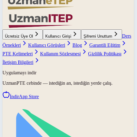
Ders
Ücretsiz Üye Ol
Kullanıcı Girişi
Şifremi Unuttum
Örnekleri
Kullanıcı Görüşleri
Blog
Garantili Eğitim
PTE Kelimeleri
Kullanım Sözleşmesi
Gizlilik Politikası
İletişim Bilgileri
Uygulamayı indir
UzmanPTE
cebinde — istediğin an, istediğin yerde çalış.
İndir
App Store