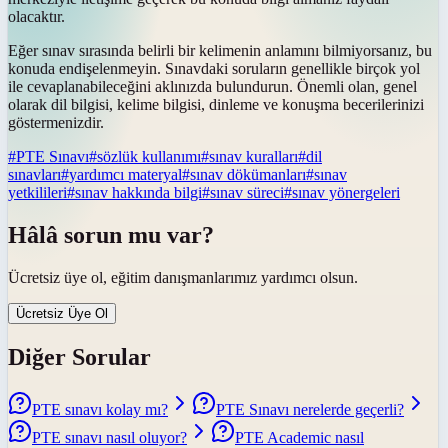
olacaktır.
Eğer sınav sırasında belirli bir kelimenin anlamını bilmiyorsanız, bu
konuda endişelenmeyin. Sınavdaki soruların genellikle birçok yol
ile cevaplanabileceğini aklınızda bulundurun. Önemli olan, genel
olarak dil bilgisi, kelime bilgisi, dinleme ve konuşma becerilerinizi
göstermenizdir.
#
PTE Sınavı
#
sözlük kullanımı
#
sınav kuralları
#
dil
sınavları
#
yardımcı materyal
#
sınav dökümanları
#
sınav
yetkilileri
#
sınav hakkında bilgi
#
sınav süreci
#
sınav yönergeleri
Hâlâ sorun mu var?
Ücretsiz üye ol, eğitim danışmanlarımız yardımcı olsun.
Ücretsiz Üye Ol
Diğer Sorular
PTE sınavı kolay mı?
PTE Sınavı nerelerde geçerli?
PTE sınavı nasıl oluyor?
PTE Academic nasıl