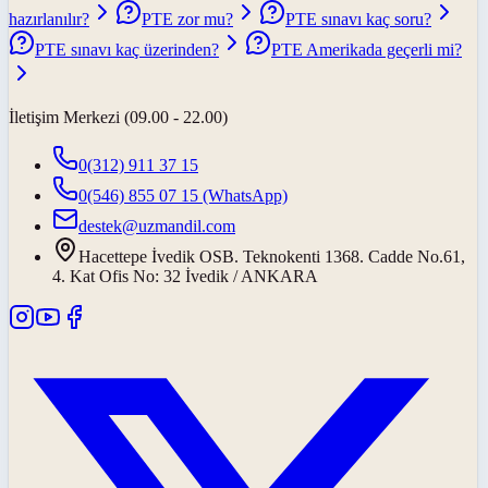
hazırlanılır?
PTE zor mu?
PTE sınavı kaç soru?
PTE sınavı kaç üzerinden?
PTE Amerikada geçerli mi?
İletişim Merkezi (09.00 - 22.00)
0(312) 911 37 15
0(546) 855 07 15
(WhatsApp)
destek@uzmandil.com
Hacettepe İvedik OSB. Teknokenti 1368. Cadde No.61,
4. Kat Ofis No: 32 İvedik / ANKARA