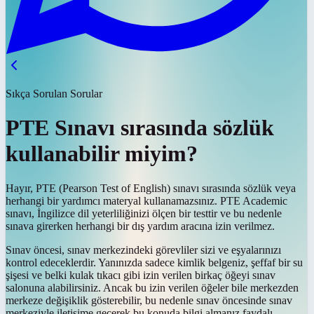
Sıkça Sorulan Sorular
PTE Sınavı sırasında sözlük
kullanabilir miyim?
Hayır, PTE (Pearson Test of English) sınavı sırasında sözlük veya
herhangi bir yardımcı materyal kullanamazsınız. PTE Academic
sınavı, İngilizce dil yeterliliğinizi ölçen bir testtir ve bu nedenle
sınava girerken herhangi bir dış yardım aracına izin verilmez.
Sınav öncesi, sınav merkezindeki görevliler sizi ve eşyalarınızı
kontrol edeceklerdir. Yanınızda sadece kimlik belgeniz, şeffaf bir su
şişesi ve belki kulak tıkacı gibi izin verilen birkaç öğeyi sınav
salonuna alabilirsiniz. Ancak bu izin verilen öğeler bile merkezden
merkeze değişiklik gösterebilir, bu nedenle sınav öncesinde sınav
merkeziyle iletişime geçerek bu konuda bilgi almanız faydalı