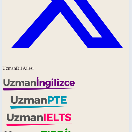
UzmanDil Ailesi