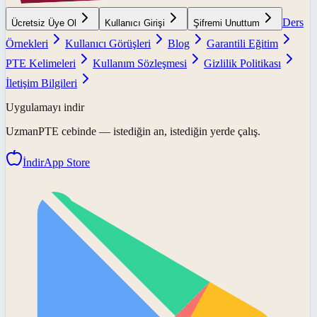
Ders
Ücretsiz Üye Ol
Kullanıcı Girişi
Şifremi Unuttum
Örnekleri
Kullanıcı Görüşleri
Blog
Garantili Eğitim
PTE Kelimeleri
Kullanım Sözleşmesi
Gizlilik Politikası
İletişim Bilgileri
Uygulamayı indir
UzmanPTE
cebinde — istediğin an, istediğin yerde çalış.
İndir
App Store