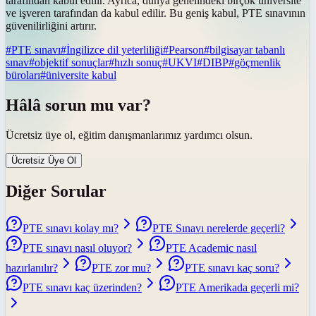
tarafından kabul edilir. Ayrıca, dünya genelindeki birçok üniversite
ve işveren tarafından da kabul edilir. Bu geniş kabul, PTE sınavının
güvenilirliğini artırır.
#
PTE sınavı
#
İngilizce dil yeterliliği
#
Pearson
#
bilgisayar tabanlı
sınav
#
objektif sonuçlar
#
hızlı sonuç
#
UKVI
#
DIBP
#
göçmenlik
büroları
#
üniversite kabul
Hâlâ sorun mu var?
Ücretsiz üye ol, eğitim danışmanlarımız yardımcı olsun.
Ücretsiz Üye Ol
Diğer Sorular
PTE sınavı kolay mı?
PTE Sınavı nerelerde geçerli?
PTE sınavı nasıl oluyor?
PTE Academic nasıl
hazırlanılır?
PTE zor mu?
PTE sınavı kaç soru?
PTE sınavı kaç üzerinden?
PTE Amerikada geçerli mi?