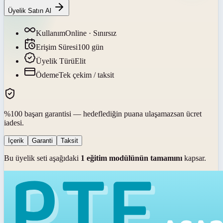
Üyelik Satın Al
Kullanım
Online · Sınırsız
Erişim Süresi
100
gün
Üyelik Türü
Elit
Ödeme
Tek çekim / taksit
%100 başarı garantisi — hedeflediğin puana ulaşamazsan ücret
iadesi.
İçerik
Garanti
Taksit
Bu üyelik seti aşağıdaki
1
eğitim modülünün tamamını
kapsar.