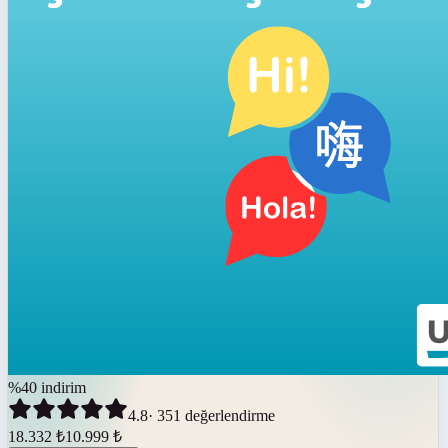
%
40
indirim
4.8
·
351
değerlendirme
18.332
₺
10.999
₺