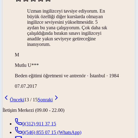
Uzman ingilizceyi tavsiye ediyorum. En
büyük özelliği diğer kurslarda olmayan
ingilizce seviyesini yükseltmesidir. 5
aydan bu yana çalışıyorum. Çok daha sık
çalışıldığında bırakın sınavı ingilizceyi
anadile yakın seviyeye getireceğine
inanıyorum.
M
Mutlu
U***
Beden eğitimi öğretmeni ve antrenör · İstanbul · 1984
07.07.2017
Önceki
13
/
15
Sonraki
İletişim Merkezi (09.00 - 22.00)
0(312) 911 37 15
0(546) 855 07 15
(WhatsApp)