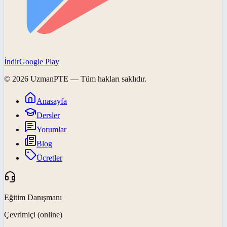
İndir
Google Play
©
2026
UzmanPTE
— Tüm hakları saklıdır.
Anasayfa
Dersler
Yorumlar
Blog
Ücretler
Eğitim Danışmanı
Çevrimiçi (online)