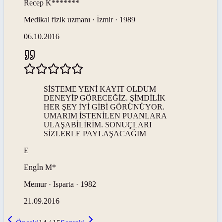
Recep
K*******
Medikal fizik uzmanı · İzmir · 1989
06.10.2016
SİSTEME YENİ KAYIT OLDUM
DENEYİP GÖRECEĞİZ. ŞİMDİLİK
HER ŞEY İYİ GİBİ GÖRÜNÜYOR.
UMARIM İSTENİLEN PUANLARA
ULAŞABİLİRİM. SONUÇLARI
SİZLERLE PAYLAŞACAĞIM
E
Engİn
M*
Memur · Isparta · 1982
21.09.2016