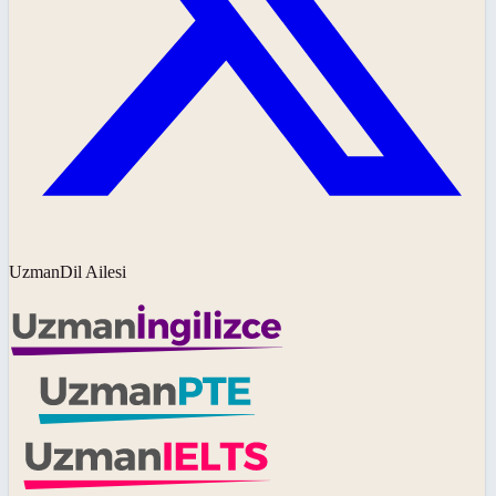
UzmanDil Ailesi