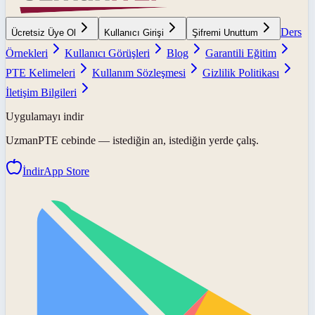
Ders
Ücretsiz Üye Ol
Kullanıcı Girişi
Şifremi Unuttum
Örnekleri
Kullanıcı Görüşleri
Blog
Garantili Eğitim
PTE Kelimeleri
Kullanım Sözleşmesi
Gizlilik Politikası
İletişim Bilgileri
Uygulamayı indir
UzmanPTE
cebinde — istediğin an, istediğin yerde çalış.
İndir
App Store