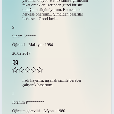
yardımcı oluyor. Henüz sınava girmedim
fakat örnekler üzerinden güzel bir site
olduğunu düşünüyorum. Bu nedenle
herkese öneririm... Şimdiden başarılar
herkese... Good luck..
S
Sinem
S*****
Öğrenci · Malatya · 1984
26.02.2017
hadi hayırlısı, inşallah sizinle beraber
çalışarak başarırım.
I
Ibrahim
P********
Öğretim görevlisi · Afyon · 1980