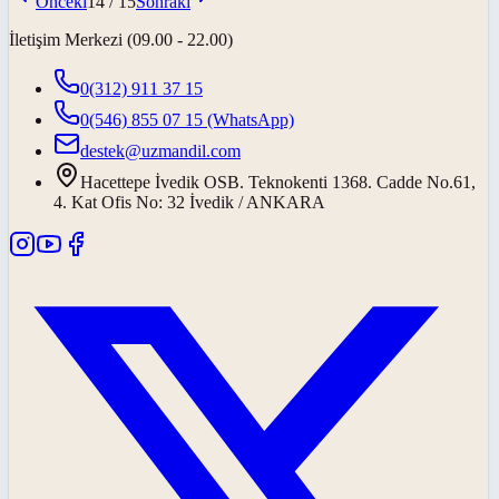
Önceki
14
/
15
Sonraki
İletişim Merkezi (09.00 - 22.00)
0(312) 911 37 15
0(546) 855 07 15
(WhatsApp)
destek@uzmandil.com
Hacettepe İvedik OSB. Teknokenti 1368. Cadde No.61,
4. Kat Ofis No: 32 İvedik / ANKARA