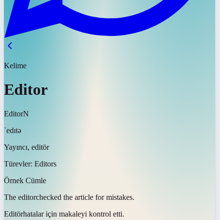
Kelime
Editor
Editor
N
ˈedɪtə
Yayıncı, editör
Türevler:
Editors
Örnek Cümle
The
editor
checked the article for mistakes.
Editör
hatalar için makaleyi kontrol etti.