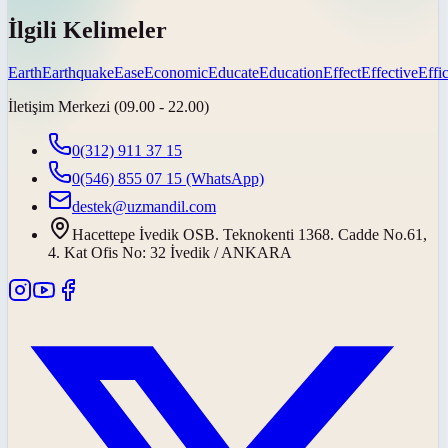
İlgili Kelimeler
Earth
Earthquake
Ease
Economic
Educate
Education
Effect
Effective
Effic
İletişim Merkezi (09.00 - 22.00)
0(312) 911 37 15
0(546) 855 07 15
(WhatsApp)
destek@uzmandil.com
Hacettepe İvedik OSB. Teknokenti 1368. Cadde No.61,
4. Kat Ofis No: 32 İvedik / ANKARA