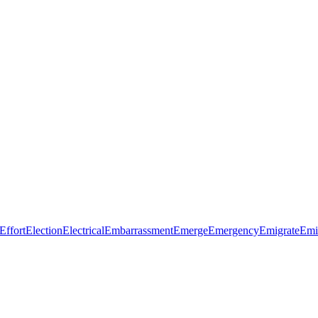
Effort
Election
Electrical
Embarrassment
Emerge
Emergency
Emigrate
Emi