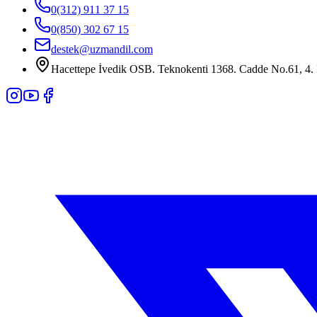
0(312) 911 37 15
0(850) 302 67 15
destek@uzmandil.com
Hacettepe İvedik OSB. Teknokenti 1368. Cadde No.61, 4