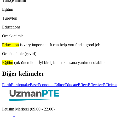
Türkçe anlamı
Eğitim
Türevleri
Educations
Örnek cümle
Education
is very important. It can help you find a good job.
Örnek cümle (çeviri)
Eğitim
çok önemlidir. İyi bir iş bulmakta sana yardımcı olabilir.
Diğer kelimeler
Earth
Earthquake
Ease
Economic
Editor
Educate
Effect
Effective
Efficient
İletişim Merkezi (09.00 - 22.00)