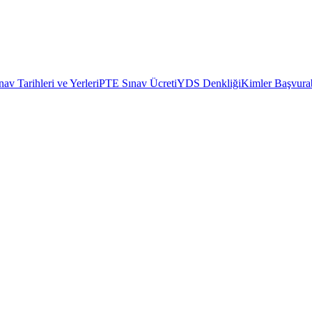
av Tarihleri ve Yerleri
PTE Sınav Ücreti
YDS Denkliği
Kimler Başvurab