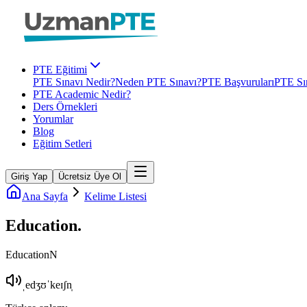
PTE Eğitimi
PTE Sınavı Nedir?
Neden PTE Sınavı?
PTE Başvuruları
PTE Sın
PTE Academic Nedir?
Ders Örnekleri
Yorumlar
Blog
Eğitim Setleri
Giriş Yap
Ücretsiz Üye Ol
Ana Sayfa
Kelime Listesi
Education
.
Education
N
ˌedʒʊˈkeɪʃn̩