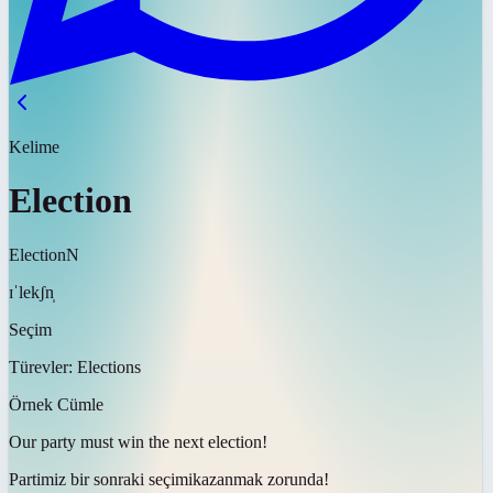
Kelime
Election
Election
N
ɪˈlekʃn̩
Seçim
Türevler:
Elections
Örnek Cümle
Our party must win the next
election
!
Partimiz bir sonraki
seçimi
kazanmak zorunda!