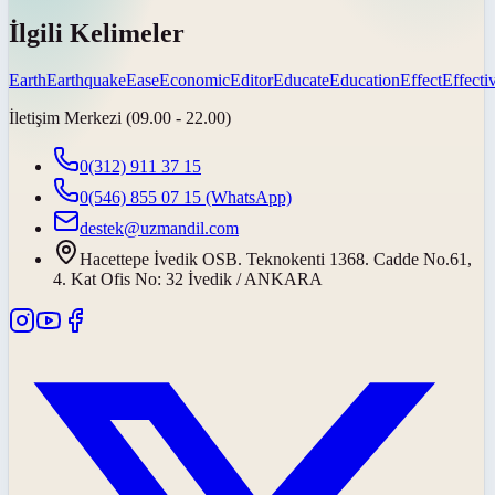
İlgili Kelimeler
Earth
Earthquake
Ease
Economic
Editor
Educate
Education
Effect
Effecti
İletişim Merkezi (09.00 - 22.00)
0(312) 911 37 15
0(546) 855 07 15
(WhatsApp)
destek@uzmandil.com
Hacettepe İvedik OSB. Teknokenti 1368. Cadde No.61,
4. Kat Ofis No: 32 İvedik / ANKARA