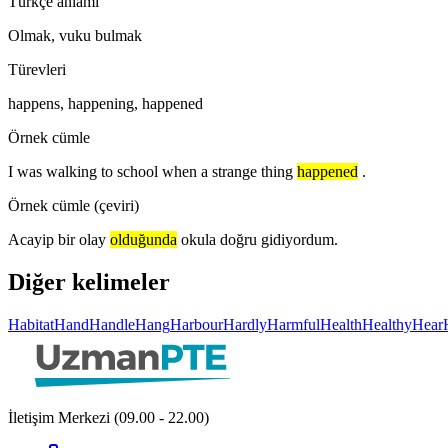
Türkçe anlamı
Olmak, vuku bulmak
Türevleri
happens, happening, happened
Örnek cümle
I was walking to school when a strange thing
happened
.
Örnek cümle (çeviri)
Acayip bir olay
olduğunda
okula doğru gidiyordum.
Diğer kelimeler
Habitat
Hand
Handle
Hang
Harbour
Hardly
Harmful
Health
Healthy
Hear
İletişim Merkezi (09.00 - 22.00)