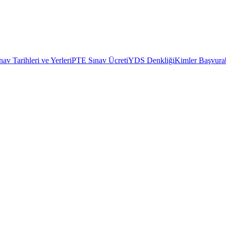
av Tarihleri ve Yerleri
PTE Sınav Ücreti
YDS Denkliği
Kimler Başvurab