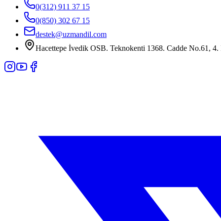
0(312) 911 37 15
0(850) 302 67 15
destek@uzmandil.com
Hacettepe İvedik OSB. Teknokenti 1368. Cadde No.61, 4