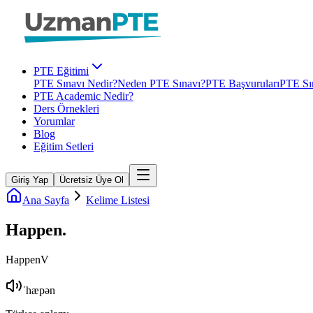
PTE Eğitimi
PTE Sınavı Nedir?
Neden PTE Sınavı?
PTE Başvuruları
PTE Sın
PTE Academic Nedir?
Ders Örnekleri
Yorumlar
Blog
Eğitim Setleri
Giriş Yap
Ücretsiz Üye Ol
Ana Sayfa
Kelime Listesi
Happen
.
Happen
V
ˈhæpən