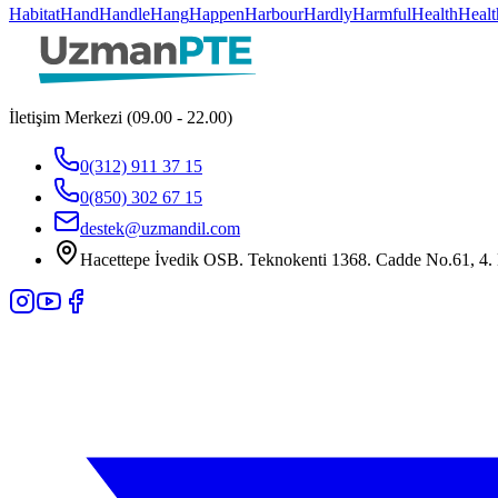
Habitat
Hand
Handle
Hang
Happen
Harbour
Hardly
Harmful
Health
Healt
İletişim Merkezi (09.00 - 22.00)
0(312) 911 37 15
0(850) 302 67 15
destek@uzmandil.com
Hacettepe İvedik OSB. Teknokenti 1368. Cadde No.61, 4