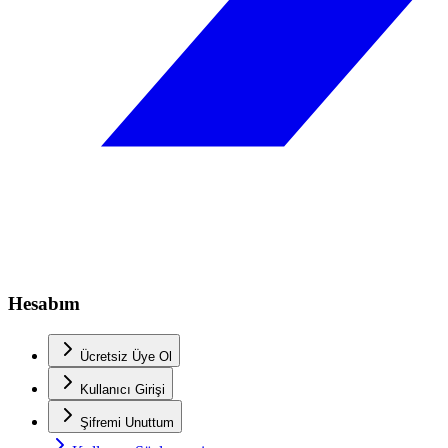
Hesabım
Ücretsiz Üye Ol
Kullanıcı Girişi
Şifremi Unuttum