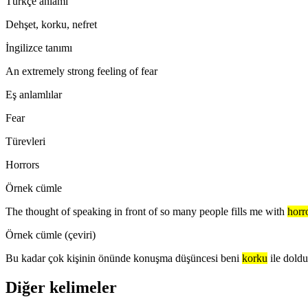
Türkçe anlamı
Dehşet, korku, nefret
İngilizce tanımı
An extremely strong feeling of fear
Eş anlamlılar
Fear
Türevleri
Horrors
Örnek cümle
The thought of speaking in front of so many people fills me with
horr
Örnek cümle (çeviri)
Bu kadar çok kişinin önünde konuşma düşüncesi beni
korku
ile dold
Diğer kelimeler