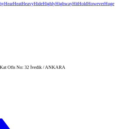
hy
Hear
Heat
Heavy
Hide
Highly
Highway
Hit
Hold
However
Huge
. Kat Ofis No: 32 İvedik / ANKARA