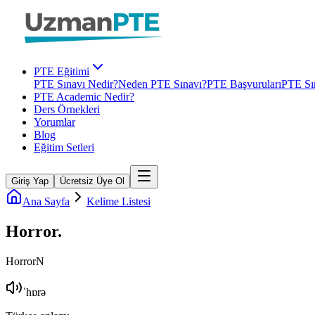
PTE Eğitimi
PTE Sınavı Nedir?
Neden PTE Sınavı?
PTE Başvuruları
PTE Sın
PTE Academic Nedir?
Ders Örnekleri
Yorumlar
Blog
Eğitim Setleri
Giriş Yap
Ücretsiz Üye Ol
Ana Sayfa
Kelime Listesi
Horror
.
Horror
N
ˈhɒrə