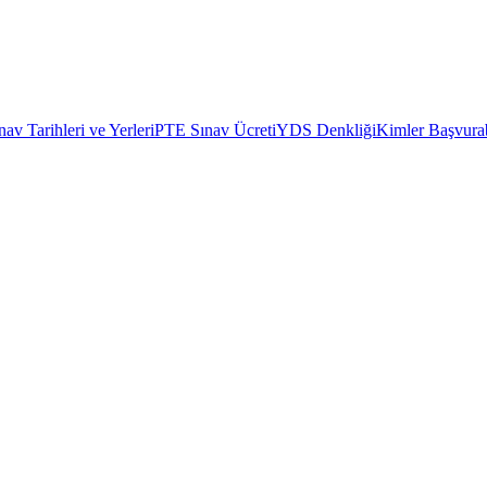
av Tarihleri ve Yerleri
PTE Sınav Ücreti
YDS Denkliği
Kimler Başvurab