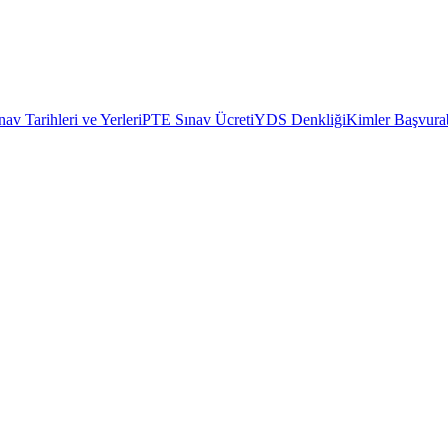
av Tarihleri ve Yerleri
PTE Sınav Ücreti
YDS Denkliği
Kimler Başvurab