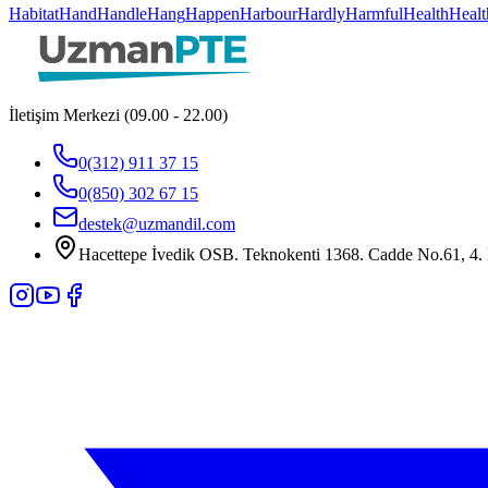
Habitat
Hand
Handle
Hang
Happen
Harbour
Hardly
Harmful
Health
Healt
İletişim Merkezi (09.00 - 22.00)
0(312) 911 37 15
0(850) 302 67 15
destek@uzmandil.com
Hacettepe İvedik OSB. Teknokenti 1368. Cadde No.61, 4