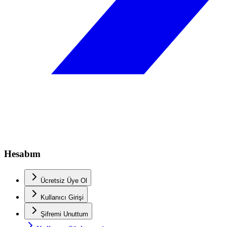
Hesabım
Ücretsiz Üye Ol
Kullanıcı Girişi
Şifremi Unuttum