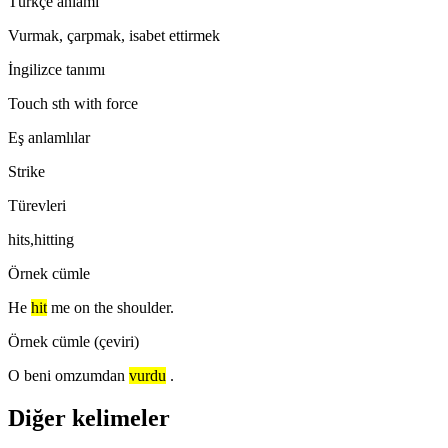
Türkçe anlamı
Vurmak, çarpmak, isabet ettirmek
İngilizce tanımı
Touch sth with force
Eş anlamlılar
Strike
Türevleri
hits,hitting
Örnek cümle
He
hit
me on the shoulder.
Örnek cümle (çeviri)
O beni omzumdan
vurdu
.
Diğer kelimeler