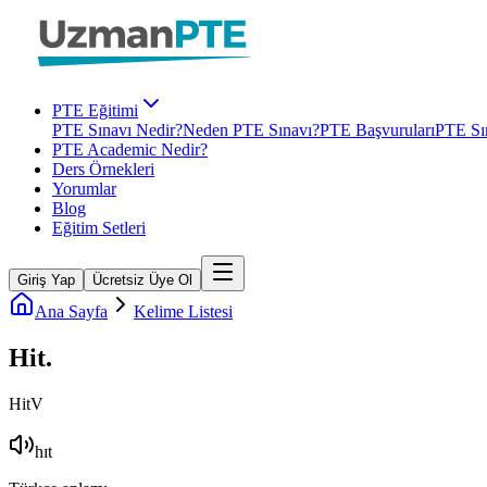
PTE Eğitimi
PTE Sınavı Nedir?
Neden PTE Sınavı?
PTE Başvuruları
PTE Sın
PTE Academic Nedir?
Ders Örnekleri
Yorumlar
Blog
Eğitim Setleri
Giriş Yap
Ücretsiz Üye Ol
Ana Sayfa
Kelime Listesi
Hit
.
Hit
V
hɪt