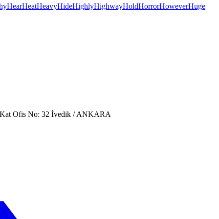
hy
Hear
Heat
Heavy
Hide
Highly
Highway
Hold
Horror
However
Huge
. Kat Ofis No: 32 İvedik / ANKARA