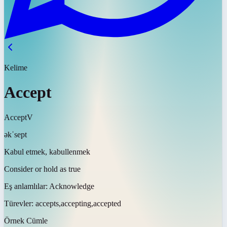
Kelime
Accept
Accept
V
əkˈsept
Kabul etmek, kabullenmek
Consider or hold as true
Eş anlamlılar:
Acknowledge
Türevler:
accepts,accepting,accepted
Örnek Cümle