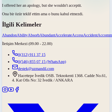
I offered her an apology, but she wouldn't
accept
it.
Ona bir özür teklif ettim ama o bunu
kabul etmezdi
.
İlgili Kelimeler
Abandon
Ability
Absorb
Abundant
Accelerate
Access
Accident
Accommo
İletişim Merkezi (09.00 - 22.00)
0(312) 911 37 15
0(546) 855 07 15
(WhatsApp)
destek@uzmandil.com
Hacettepe İvedik OSB. Teknokenti 1368. Cadde No.61,
4. Kat Ofis No: 32 İvedik / ANKARA