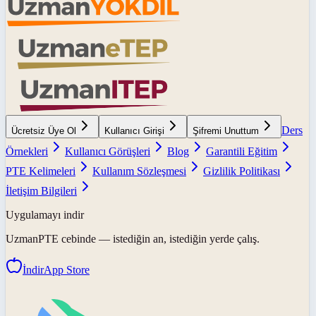
Ders
Ücretsiz Üye Ol
Kullanıcı Girişi
Şifremi Unuttum
Örnekleri
Kullanıcı Görüşleri
Blog
Garantili Eğitim
PTE Kelimeleri
Kullanım Sözleşmesi
Gizlilik Politikası
İletişim Bilgileri
Uygulamayı indir
UzmanPTE
cebinde — istediğin an, istediğin yerde çalış.
İndir
App Store