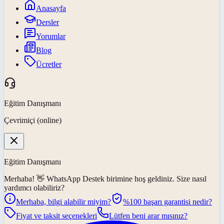
Anasayfa
Dersler
Yorumlar
Blog
Ücretler
Eğitim Danışmanı
Çevrimiçi (online)
Eğitim Danışmanı
Merhaba! 👋
WhatsApp Destek
birimine hoş geldiniz. Size nasıl
yardımcı olabiliriz?
Merhaba, bilgi alabilir miyim?
%100 başarı garantisi nedir?
Fiyat ve taksit seçenekleri
Lütfen beni arar mısınız?