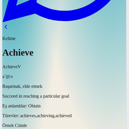
Kelime
Achieve
Achieve
V
əˈtʃiːv
Başarmak, elde etmek
Succeed in reaching a particular goal
Eş anlamlılar:
Obtain
Türevler:
achieves,achieving,achieved
Örnek Cümle