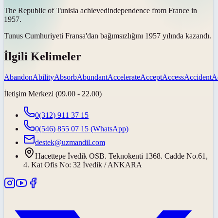
The Republic of Tunisia
achieved
independence from France in
1957.
Tunus Cumhuriyeti Fransa'dan bağımsızlığını 1957 yılında
kazandı
.
İlgili Kelimeler
Abandon
Ability
Absorb
Abundant
Accelerate
Accept
Access
Accident
A
İletişim Merkezi (09.00 - 22.00)
0(312) 911 37 15
0(546) 855 07 15
(WhatsApp)
destek@uzmandil.com
Hacettepe İvedik OSB. Teknokenti 1368. Cadde No.61,
4. Kat Ofis No: 32 İvedik / ANKARA