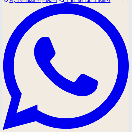
Fiyat ve taksit seçenekleri
Lütfen beni arar mısınız?