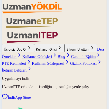
Ders
Ücretsiz Üye Ol
Kullanıcı Girişi
Şifremi Unuttum
Örnekleri
Kullanıcı Görüşleri
Blog
Garantili Eğitim
PTE Kelimeleri
Kullanım Sözleşmesi
Gizlilik Politikası
İletişim Bilgileri
Uygulamayı indir
UzmanPTE
cebinde — istediğin an, istediğin yerde çalış.
İndir
App Store