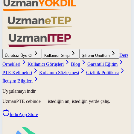
Ders
Ücretsiz Üye Ol
Kullanıcı Girişi
Şifremi Unuttum
Örnekleri
Kullanıcı Görüşleri
Blog
Garantili Eğitim
PTE Kelimeleri
Kullanım Sözleşmesi
Gizlilik Politikası
İletişim Bilgileri
Uygulamayı indir
UzmanPTE
cebinde — istediğin an, istediğin yerde çalış.
İndir
App Store