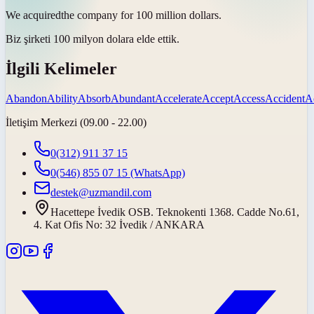
We
acquired
the company for 100 million dollars.
Biz şirketi 100 milyon dolara
elde ettik
.
İlgili Kelimeler
Abandon
Ability
Absorb
Abundant
Accelerate
Accept
Access
Accident
A
İletişim Merkezi (09.00 - 22.00)
0(312) 911 37 15
0(546) 855 07 15
(WhatsApp)
destek@uzmandil.com
Hacettepe İvedik OSB. Teknokenti 1368. Cadde No.61,
4. Kat Ofis No: 32 İvedik / ANKARA