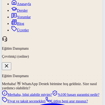
Anasayfa
Dersler
Yorumlar
Blog
Ücretler
Eğitim Danışmanı
Çevrimiçi (online)
Eğitim Danışmanı
Merhaba! 👋
WhatsApp Destek
birimine hoş geldiniz. Size nasıl
yardımcı olabiliriz?
Merhaba, bilgi alabilir miyim?
%100 başarı garantisi nedir?
Fiyat ve taksit seçenekleri
Lütfen beni arar mısınız?