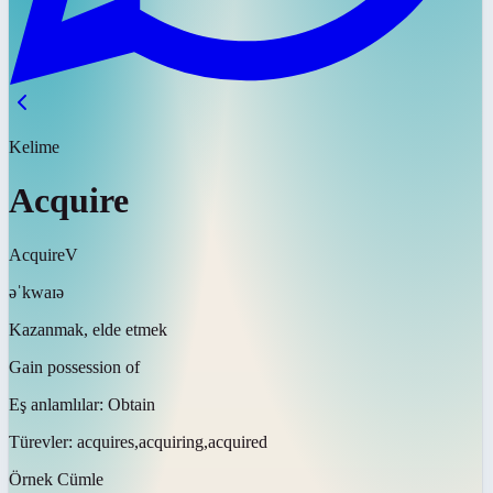
Kelime
Acquire
Acquire
V
əˈkwaɪə
Kazanmak, elde etmek
Gain possession of
Eş anlamlılar:
Obtain
Türevler:
acquires,acquiring,acquired
Örnek Cümle