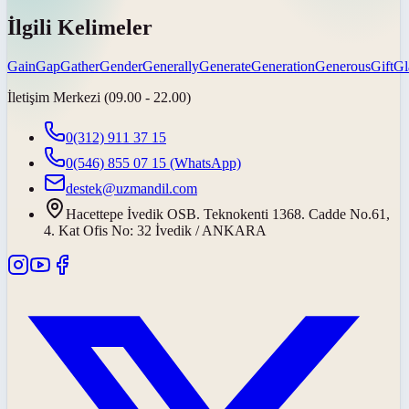
İlgili Kelimeler
Gain
Gap
Gather
Gender
Generally
Generate
Generation
Generous
Gift
Gl
İletişim Merkezi (09.00 - 22.00)
0(312) 911 37 15
0(546) 855 07 15
(WhatsApp)
destek@uzmandil.com
Hacettepe İvedik OSB. Teknokenti 1368. Cadde No.61,
4. Kat Ofis No: 32 İvedik / ANKARA