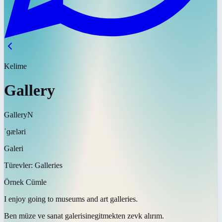
Kelime
Gallery
Gallery
N
ˈɡæləri
Galeri
Türevler:
Galleries
Örnek Cümle
I enjoy going to museums and art
galleries
.
Ben müze ve sanat
galerisine
gitmekten zevk alırım.