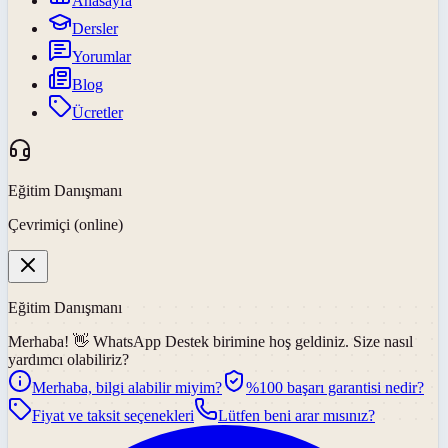
Anasayfa
Dersler
Yorumlar
Blog
Ücretler
Eğitim Danışmanı
Çevrimiçi (online)
Eğitim Danışmanı
Merhaba! 👋
WhatsApp Destek
birimine hoş geldiniz. Size nasıl
yardımcı olabiliriz?
Merhaba, bilgi alabilir miyim?
%100 başarı garantisi nedir?
Fiyat ve taksit seçenekleri
Lütfen beni arar mısınız?