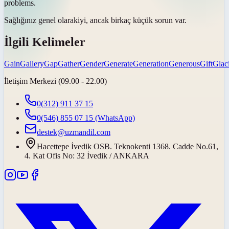
problems.
Sağlığınız
genel olarak
iyi, ancak birkaç küçük sorun var.
İlgili Kelimeler
Gain
Gallery
Gap
Gather
Gender
Generate
Generation
Generous
Gift
Glac
İletişim Merkezi (09.00 - 22.00)
0(312) 911 37 15
0(546) 855 07 15
(WhatsApp)
destek@uzmandil.com
Hacettepe İvedik OSB. Teknokenti 1368. Cadde No.61,
4. Kat Ofis No: 32 İvedik / ANKARA