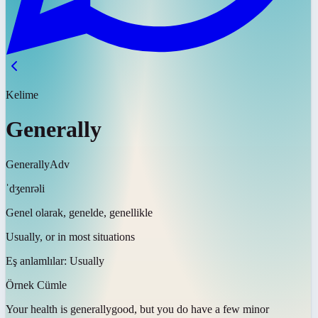
Kelime
Generally
Generally
Adv
ˈdʒenrəli
Genel olarak, genelde, genellikle
Usually, or in most situations
Eş anlamlılar:
Usually
Örnek Cümle
Your health is
generally
good, but you do have a few minor