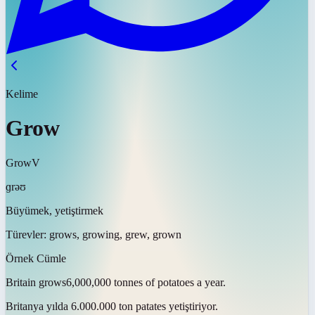
Kelime
Grow
Grow
V
ɡrəʊ
Büyümek, yetiştirmek
Türevler:
grows, growing, grew, grown
Örnek Cümle
Britain
grows
6,000,000 tonnes of potatoes a year.
Britanya yılda 6.000.000 ton patates
yetiştiriyor
.