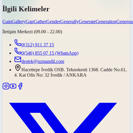
İlgili Kelimeler
Gain
Gallery
Gap
Gather
Gender
Generally
Generate
Generation
Generou
İletişim Merkezi (09.00 - 22.00)
0(312) 911 37 15
0(546) 855 07 15
(WhatsApp)
destek@uzmandil.com
Hacettepe İvedik OSB. Teknokenti 1368. Cadde No.61,
4. Kat Ofis No: 32 İvedik / ANKARA