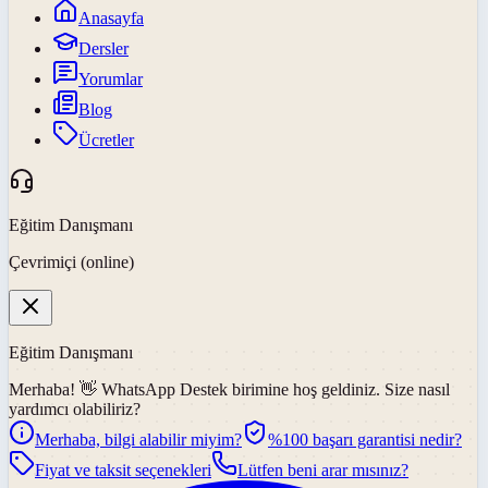
Anasayfa
Dersler
Yorumlar
Blog
Ücretler
Eğitim Danışmanı
Çevrimiçi (online)
Eğitim Danışmanı
Merhaba! 👋
WhatsApp Destek
birimine hoş geldiniz. Size nasıl
yardımcı olabiliriz?
Merhaba, bilgi alabilir miyim?
%100 başarı garantisi nedir?
Fiyat ve taksit seçenekleri
Lütfen beni arar mısınız?