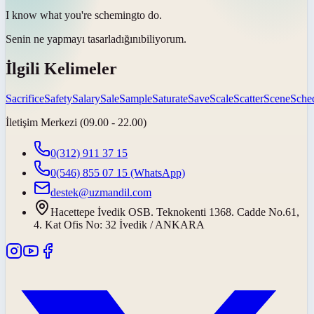
I know what you're
scheming
to do.
Senin ne yapmayı
tasarladığını
biliyorum.
İlgili Kelimeler
Sacrifice
Safety
Salary
Sale
Sample
Saturate
Save
Scale
Scatter
Scene
Sche
İletişim Merkezi (09.00 - 22.00)
0(312) 911 37 15
0(546) 855 07 15
(WhatsApp)
destek@uzmandil.com
Hacettepe İvedik OSB. Teknokenti 1368. Cadde No.61,
4. Kat Ofis No: 32 İvedik / ANKARA