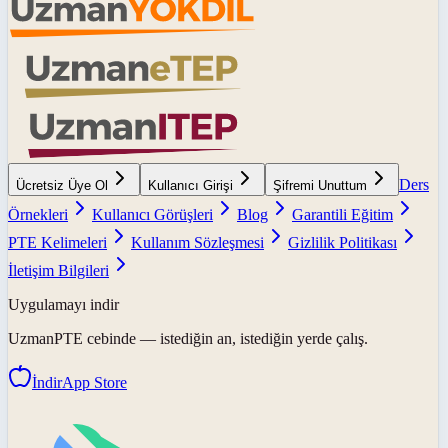
Ders
Ücretsiz Üye Ol
Kullanıcı Girişi
Şifremi Unuttum
Örnekleri
Kullanıcı Görüşleri
Blog
Garantili Eğitim
PTE Kelimeleri
Kullanım Sözleşmesi
Gizlilik Politikası
İletişim Bilgileri
Uygulamayı indir
UzmanPTE
cebinde — istediğin an, istediğin yerde çalış.
İndir
App Store