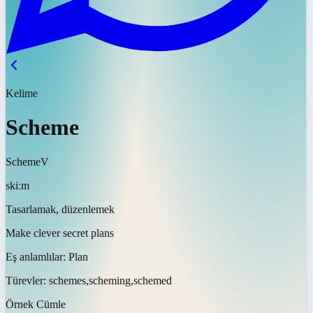
Kelime
Scheme
Scheme
V
skiːm
Tasarlamak, düzenlemek
Make clever secret plans
Eş anlamlılar:
Plan
Türevler:
schemes,scheming,schemed
Örnek Cümle