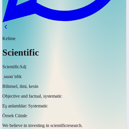
Kelime
Scientific
Scientific
Adj
ˌsaɪənˈtɪfɪk
Bilimsel, ilmi, kesin
Objective and factual, systematic
Eş anlamlılar:
Systematic
Örnek Cümle
We believe in investing in
scientific
research.