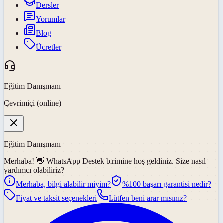
Dersler
Yorumlar
Blog
Ücretler
Eğitim Danışmanı
Çevrimiçi (online)
Eğitim Danışmanı
Merhaba! 👋
WhatsApp Destek
birimine hoş geldiniz. Size nasıl
yardımcı olabiliriz?
Merhaba, bilgi alabilir miyim?
%100 başarı garantisi nedir?
Fiyat ve taksit seçenekleri
Lütfen beni arar mısınız?