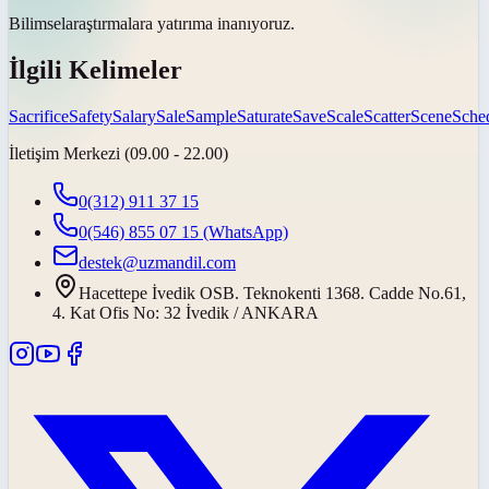
Bilimsel
araştırmalara yatırıma inanıyoruz.
İlgili Kelimeler
Sacrifice
Safety
Salary
Sale
Sample
Saturate
Save
Scale
Scatter
Scene
Sche
İletişim Merkezi (09.00 - 22.00)
0(312) 911 37 15
0(546) 855 07 15
(WhatsApp)
destek@uzmandil.com
Hacettepe İvedik OSB. Teknokenti 1368. Cadde No.61,
4. Kat Ofis No: 32 İvedik / ANKARA