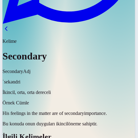
Kelime
Secondary
Secondary
Adj
ˈsekəndri
İkincil, orta, orta dereceli
Örnek Cümle
His feelings in the matter are of
secondary
importance.
Bu konuda onun duyguları
ikincil
öneme sahiptir.
İlgili Kelimeler