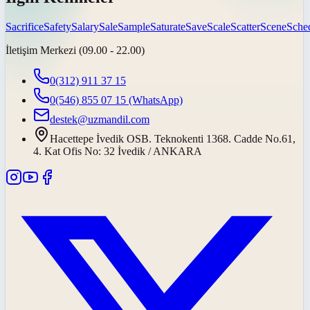
Sacrifice
Safety
Salary
Sale
Sample
Saturate
Save
Scale
Scatter
Scene
Sche
İletişim Merkezi (09.00 - 22.00)
0(312) 911 37 15
0(546) 855 07 15
(WhatsApp)
destek@uzmandil.com
Hacettepe İvedik OSB. Teknokenti 1368. Cadde No.61,
4. Kat Ofis No: 32 İvedik / ANKARA