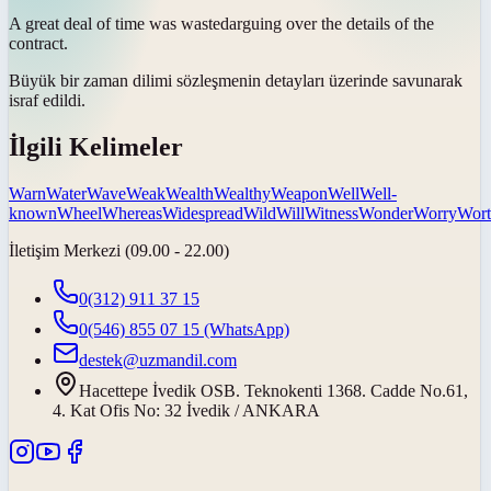
A great deal of time was
wasted
arguing over the details of the
contract.
Büyük bir zaman dilimi sözleşmenin detayları üzerinde savunarak
israf edildi
.
İlgili Kelimeler
Warn
Water
Wave
Weak
Wealth
Wealthy
Weapon
Well
Well-
known
Wheel
Whereas
Widespread
Wild
Will
Witness
Wonder
Worry
Wor
İletişim Merkezi (09.00 - 22.00)
0(312) 911 37 15
0(546) 855 07 15
(WhatsApp)
destek@uzmandil.com
Hacettepe İvedik OSB. Teknokenti 1368. Cadde No.61,
4. Kat Ofis No: 32 İvedik / ANKARA