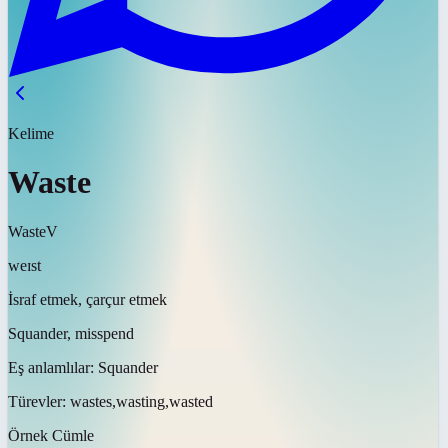
Kelime
Waste
Waste
V
weɪst
İsraf etmek, çarçur etmek
Squander, misspend
Eş anlamlılar:
Squander
Türevler:
wastes,wasting,wasted
Örnek Cümle