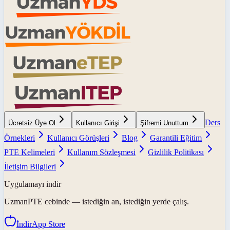
Ders
Ücretsiz Üye Ol
Kullanıcı Girişi
Şifremi Unuttum
Örnekleri
Kullanıcı Görüşleri
Blog
Garantili Eğitim
PTE Kelimeleri
Kullanım Sözleşmesi
Gizlilik Politikası
İletişim Bilgileri
Uygulamayı indir
UzmanPTE
cebinde — istediğin an, istediğin yerde çalış.
İndir
App Store