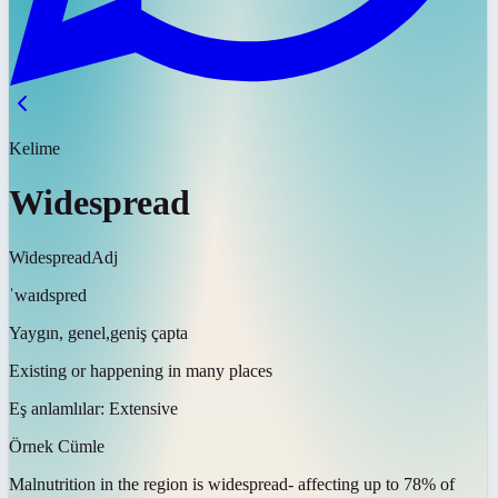
Kelime
Widespread
Widespread
Adj
ˈwaɪdspred
Yaygın, genel,geniş çapta
Existing or happening in many places
Eş anlamlılar:
Extensive
Örnek Cümle
Malnutrition in the region is
widespread
- affecting up to 78% of