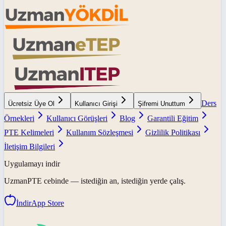
Ders
Ücretsiz Üye Ol
Kullanıcı Girişi
Şifremi Unuttum
Örnekleri
Kullanıcı Görüşleri
Blog
Garantili Eğitim
PTE Kelimeleri
Kullanım Sözleşmesi
Gizlilik Politikası
İletişim Bilgileri
Uygulamayı indir
UzmanPTE
cebinde — istediğin an, istediğin yerde çalış.
İndir
App Store