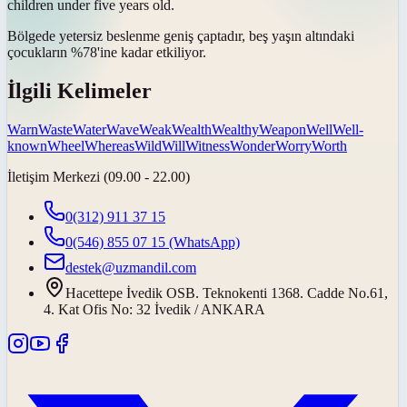
children under five years old.
Bölgede yetersiz beslenme
geniş çaptadır
, beş yaşın altındaki
çocukların %78'ine kadar etkiliyor.
İlgili Kelimeler
Warn
Waste
Water
Wave
Weak
Wealth
Wealthy
Weapon
Well
Well-
known
Wheel
Whereas
Wild
Will
Witness
Wonder
Worry
Worth
İletişim Merkezi (09.00 - 22.00)
0(312) 911 37 15
0(546) 855 07 15
(WhatsApp)
destek@uzmandil.com
Hacettepe İvedik OSB. Teknokenti 1368. Cadde No.61,
4. Kat Ofis No: 32 İvedik / ANKARA