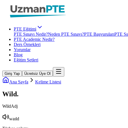
PTE Eğitimi
PTE Sınavı Nedir?
Neden PTE Sınavı?
PTE Başvuruları
PTE Sın
PTE Academic Nedir?
Ders Örnekleri
Yorumlar
Blog
Eğitim Setleri
Giriş Yap
Ücretsiz Üye Ol
Ana Sayfa
Kelime Listesi
Wild
.
Wild
Adj
waɪld