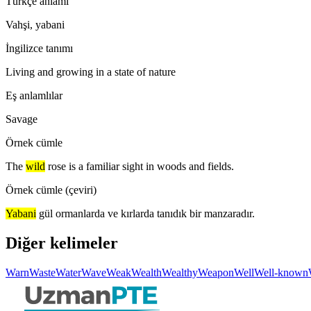
Türkçe anlamı
Vahşi, yabani
İngilizce tanımı
Living and growing in a state of nature
Eş anlamlılar
Savage
Örnek cümle
The
wild
rose is a familiar sight in woods and fields.
Örnek cümle (çeviri)
Yabani
gül ormanlarda ve kırlarda tanıdık bir manzaradır.
Diğer kelimeler
Warn
Waste
Water
Wave
Weak
Wealth
Wealthy
Weapon
Well
Well-known