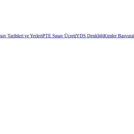
av Tarihleri ve Yerleri
PTE Sınav Ücreti
YDS Denkliği
Kimler Başvurab