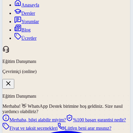
Anasayfa
Dersler
Yorumlar
Blog
Ücretler
Eğitim Danışmanı
Çevrimiçi (online)
Eğitim Danışmanı
Merhaba! 👋
WhatsApp Destek
birimine hoş geldiniz. Size nasıl
yardımcı olabiliriz?
Merhaba, bilgi alabilir miyim?
%100 başarı garantisi nedir?
Fiyat ve taksit seçenekleri
Lütfen beni arar mısınız?