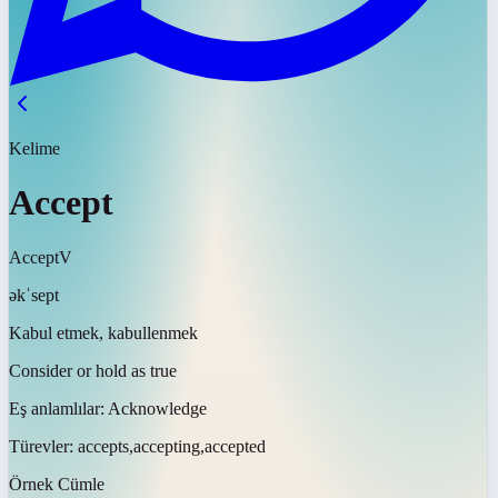
Kelime
Accept
Accept
V
əkˈsept
Kabul etmek, kabullenmek
Consider or hold as true
Eş anlamlılar:
Acknowledge
Türevler:
accepts,accepting,accepted
Örnek Cümle