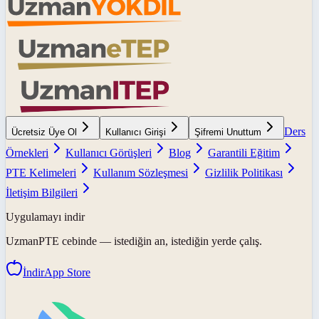
Ders
Ücretsiz Üye Ol
Kullanıcı Girişi
Şifremi Unuttum
Örnekleri
Kullanıcı Görüşleri
Blog
Garantili Eğitim
PTE Kelimeleri
Kullanım Sözleşmesi
Gizlilik Politikası
İletişim Bilgileri
Uygulamayı indir
UzmanPTE
cebinde — istediğin an, istediğin yerde çalış.
İndir
App Store