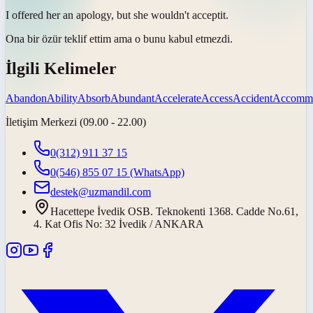
I offered her an apology, but she wouldn't
accept
it.
Ona bir özür teklif ettim ama o bunu
kabul etmezdi
.
İlgili Kelimeler
Abandon
Ability
Absorb
Abundant
Accelerate
Access
Accident
Accommo
İletişim Merkezi (09.00 - 22.00)
0(312) 911 37 15
0(546) 855 07 15
(WhatsApp)
destek@uzmandil.com
Hacettepe İvedik OSB. Teknokenti 1368. Cadde No.61,
4. Kat Ofis No: 32 İvedik / ANKARA