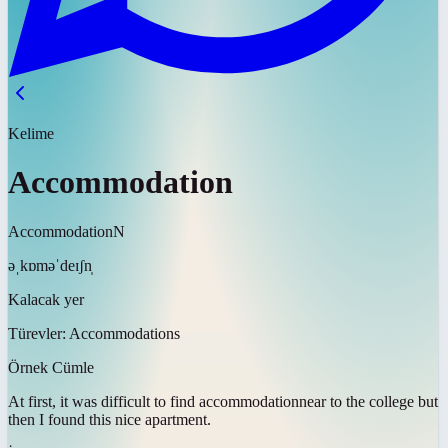
Kelime
Accommodation
Accommodation
N
əˌkɒməˈdeɪʃn̩
Kalacak yer
Türevler:
Accommodations
Örnek Cümle
At first, it was difficult to find
accommodation
near to the college but
then I found this nice apartment.