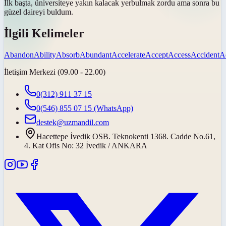
İlk başta, üniversiteye yakın
kalacak yer
bulmak zordu ama sonra bu
güzel daireyi buldum.
İlgili Kelimeler
Abandon
Ability
Absorb
Abundant
Accelerate
Accept
Access
Accident
A
İletişim Merkezi (09.00 - 22.00)
0(312) 911 37 15
0(546) 855 07 15
(WhatsApp)
destek@uzmandil.com
Hacettepe İvedik OSB. Teknokenti 1368. Cadde No.61,
4. Kat Ofis No: 32 İvedik / ANKARA