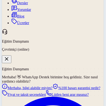
Dersler
Yorumlar
Blog
Ücretler
Eğitim Danışmanı
Çevrimiçi (online)
Eğitim Danışmanı
Merhaba! 👋
WhatsApp Destek
birimine hoş geldiniz. Size nasıl
yardımcı olabiliriz?
Merhaba, bilgi alabilir miyim?
%100 başarı garantisi nedir?
Fiyat ve taksit seçenekleri
Lütfen beni arar mısınız?