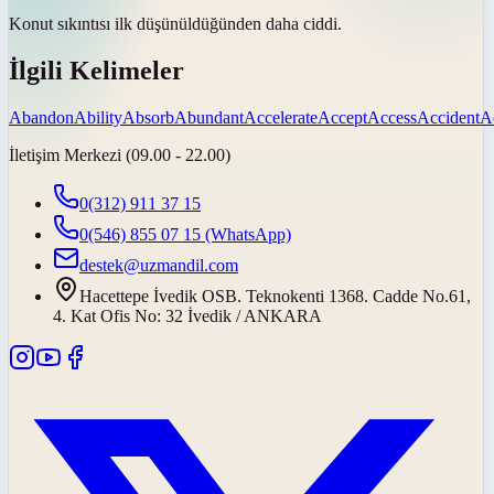
Konut sıkıntısı ilk düşünüldüğünden daha
ciddi
.
İlgili Kelimeler
Abandon
Ability
Absorb
Abundant
Accelerate
Accept
Access
Accident
A
İletişim Merkezi (09.00 - 22.00)
0(312) 911 37 15
0(546) 855 07 15
(WhatsApp)
destek@uzmandil.com
Hacettepe İvedik OSB. Teknokenti 1368. Cadde No.61,
4. Kat Ofis No: 32 İvedik / ANKARA