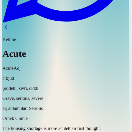
Kelime
Acute
Acute
Adj
əˈkjuːt
Şiddetli, sivri, ciddi
Grave, serious, severe
Eş anlamlılar:
Serious
Örnek Cümle
The housing shortage is more
acute
than first thought.