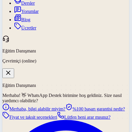
Dersler
Yorumlar
Blog
Ücretler
Eğitim Danışmanı
Çevrimiçi (online)
Eğitim Danışmanı
Merhaba! 👋
WhatsApp Destek
birimine hoş geldiniz. Size nasıl
yardımcı olabiliriz?
Merhaba, bilgi alabilir miyim?
%100 başarı garantisi nedir?
Fiyat ve taksit seçenekleri
Lütfen beni arar mısınız?