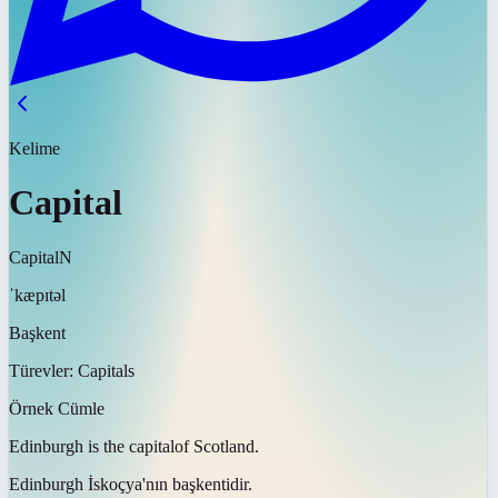
Kelime
Capital
Capital
N
ˈkæpɪtəl
Başkent
Türevler:
Capitals
Örnek Cümle
Edinburgh is the
capital
of Scotland.
Edinburgh İskoçya'nın
başkentidir
.