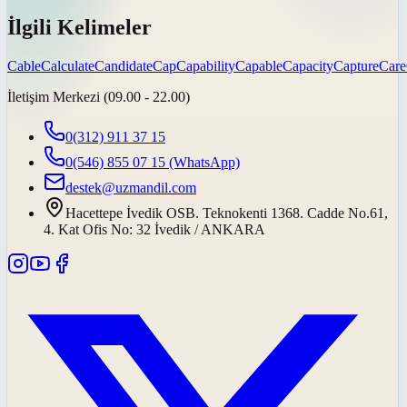
İlgili Kelimeler
Cable
Calculate
Candidate
Cap
Capability
Capable
Capacity
Capture
Care
İletişim Merkezi (09.00 - 22.00)
0(312) 911 37 15
0(546) 855 07 15
(WhatsApp)
destek@uzmandil.com
Hacettepe İvedik OSB. Teknokenti 1368. Cadde No.61,
4. Kat Ofis No: 32 İvedik / ANKARA