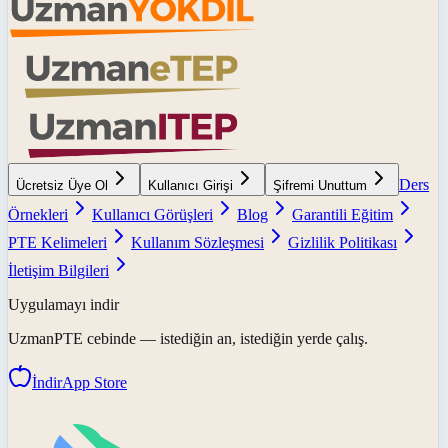
Ders
Ücretsiz Üye Ol
Kullanıcı Girişi
Şifremi Unuttum
Örnekleri
Kullanıcı Görüşleri
Blog
Garantili Eğitim
PTE Kelimeleri
Kullanım Sözleşmesi
Gizlilik Politikası
İletişim Bilgileri
Uygulamayı indir
UzmanPTE
cebinde — istediğin an, istediğin yerde çalış.
İndir
App Store