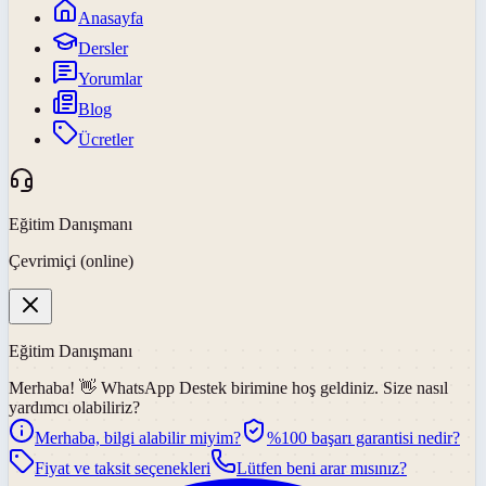
Anasayfa
Dersler
Yorumlar
Blog
Ücretler
Eğitim Danışmanı
Çevrimiçi (online)
Eğitim Danışmanı
Merhaba! 👋
WhatsApp Destek
birimine hoş geldiniz. Size nasıl
yardımcı olabiliriz?
Merhaba, bilgi alabilir miyim?
%100 başarı garantisi nedir?
Fiyat ve taksit seçenekleri
Lütfen beni arar mısınız?