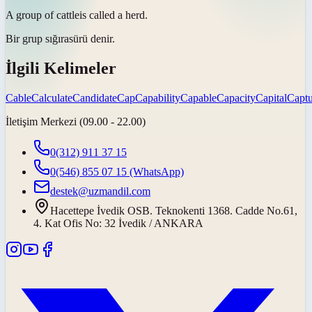
A group of
cattle
is called a herd.
Bir grup
sığıra
sürü denir.
İlgili Kelimeler
Cable
Calculate
Candidate
Cap
Capability
Capable
Capacity
Capital
Captu
İletişim Merkezi (09.00 - 22.00)
0(312) 911 37 15
0(546) 855 07 15
(WhatsApp)
destek@uzmandil.com
Hacettepe İvedik OSB. Teknokenti 1368. Cadde No.61,
4. Kat Ofis No: 32 İvedik / ANKARA