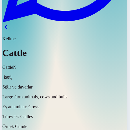
Kelime
Cattle
Cattle
N
ˈkætl̩
Sığır ve davarlar
Large farm animals, cows and bulls
Eş anlamlılar:
Cows
Türevler:
Cattles
Örnek Cümle