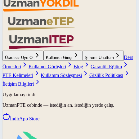
Ders
Ücretsiz Üye Ol
Kullanıcı Girişi
Şifremi Unuttum
Örnekleri
Kullanıcı Görüşleri
Blog
Garantili Eğitim
PTE Kelimeleri
Kullanım Sözleşmesi
Gizlilik Politikası
İletişim Bilgileri
Uygulamayı indir
UzmanPTE
cebinde — istediğin an, istediğin yerde çalış.
İndir
App Store