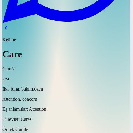
Kelime
Care
Care
N
keə
İlgi, itina, bakım,özen
Attention, concern
Eş anlamlılar:
Attention
Türevler:
Cares
Örnek Cümle