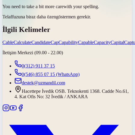
You need to take a bit more
care
with your spelling.
Telaffuzuna biraz daha
özen
göstermen gerekir.
İlgili Kelimeler
Cable
Calculate
Candidate
Cap
Capability
Capable
Capacity
Capital
Captu
İletişim Merkezi (09.00 - 22.00)
0(312) 911 37 15
0(546) 855 07 15
(WhatsApp)
destek@uzmandil.com
Hacettepe İvedik OSB. Teknokenti 1368. Cadde No.61,
4. Kat Ofis No: 32 İvedik / ANKARA