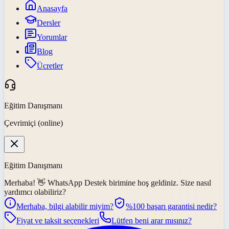
Anasayfa
Dersler
Yorumlar
Blog
Ücretler
Eğitim Danışmanı
Çevrimiçi (online)
Eğitim Danışmanı
Merhaba! 👋
WhatsApp Destek
birimine hoş geldiniz. Size nasıl
yardımcı olabiliriz?
Merhaba, bilgi alabilir miyim?
%100 başarı garantisi nedir?
Fiyat ve taksit seçenekleri
Lütfen beni arar mısınız?