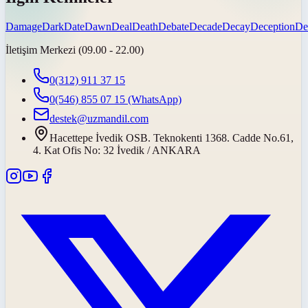
Damage
Dark
Date
Dawn
Deal
Death
Debate
Decade
Decay
Deception
De
İletişim Merkezi (09.00 - 22.00)
0(312) 911 37 15
0(546) 855 07 15
(WhatsApp)
destek@uzmandil.com
Hacettepe İvedik OSB. Teknokenti 1368. Cadde No.61,
4. Kat Ofis No: 32 İvedik / ANKARA