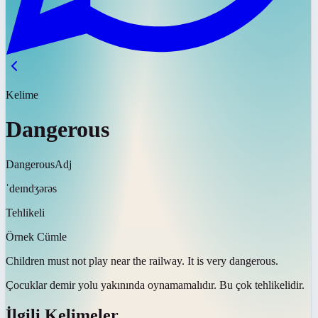
Kelime
Dangerous
Dangerous
Adj
ˈdeɪndʒərəs
Tehlikeli
Örnek Cümle
Children must not play near the railway. It is very
dangerous
.
Çocuklar demir yolu yakınında oynamamalıdır. Bu çok
tehlikelidir
.
İlgili Kelimeler