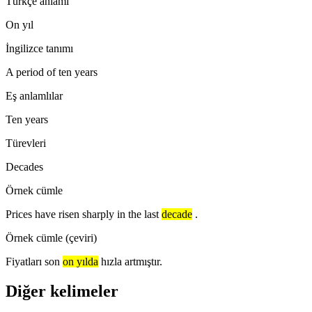
Türkçe anlamı
On yıl
İngilizce tanımı
A period of ten years
Eş anlamlılar
Ten years
Türevleri
Decades
Örnek cümle
Prices have risen sharply in the last
decade
.
Örnek cümle (çeviri)
Fiyatları son
on yılda
hızla artmıştır.
Diğer kelimeler