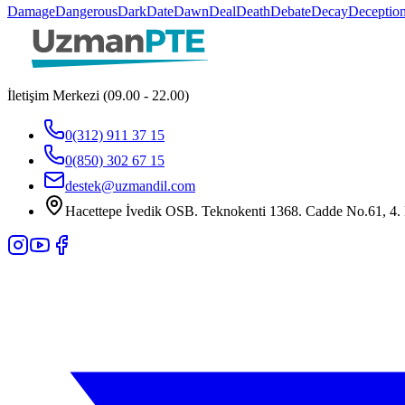
Damage
Dangerous
Dark
Date
Dawn
Deal
Death
Debate
Decay
Deceptio
İletişim Merkezi (09.00 - 22.00)
0(312) 911 37 15
0(850) 302 67 15
destek@uzmandil.com
Hacettepe İvedik OSB. Teknokenti 1368. Cadde No.61, 4