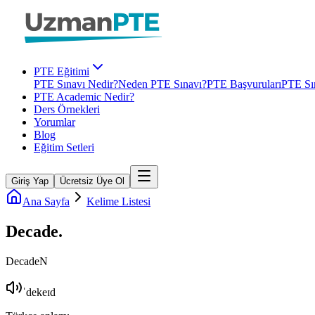
PTE Eğitimi
PTE Sınavı Nedir?
Neden PTE Sınavı?
PTE Başvuruları
PTE Sın
PTE Academic Nedir?
Ders Örnekleri
Yorumlar
Blog
Eğitim Setleri
Giriş Yap
Ücretsiz Üye Ol
Ana Sayfa
Kelime Listesi
Decade
.
Decade
N
ˈdekeɪd