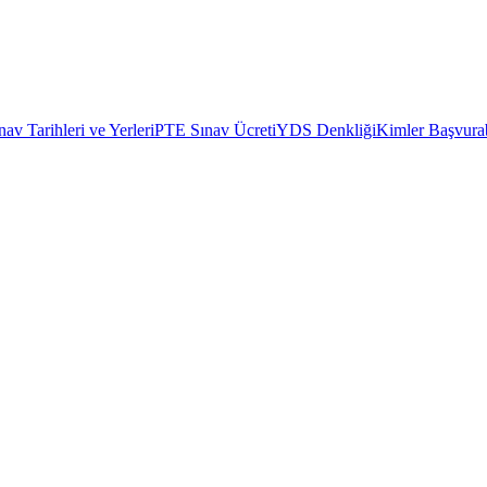
av Tarihleri ve Yerleri
PTE Sınav Ücreti
YDS Denkliği
Kimler Başvurab