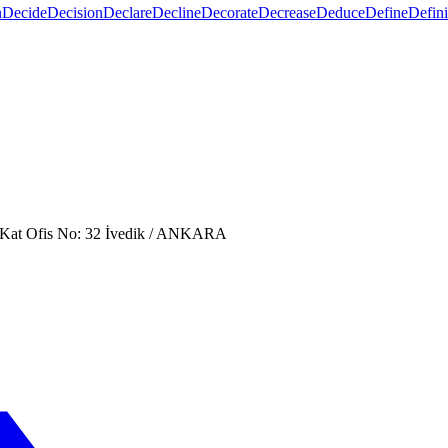
n
Decide
Decision
Declare
Decline
Decorate
Decrease
Deduce
Define
Defini
. Kat Ofis No: 32 İvedik / ANKARA