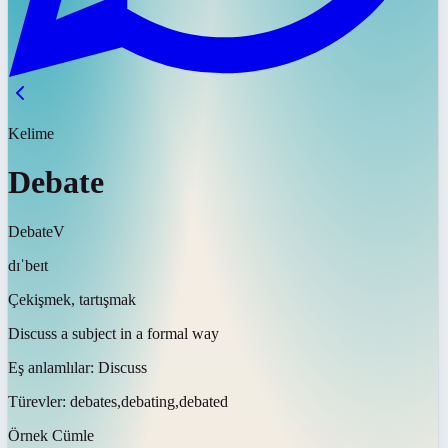
Kelime
Debate
Debate
V
dɪˈbeɪt
Çekişmek, tartışmak
Discuss a subject in a formal way
Eş anlamlılar:
Discuss
Türevler:
debates,debating,debated
Örnek Cümle