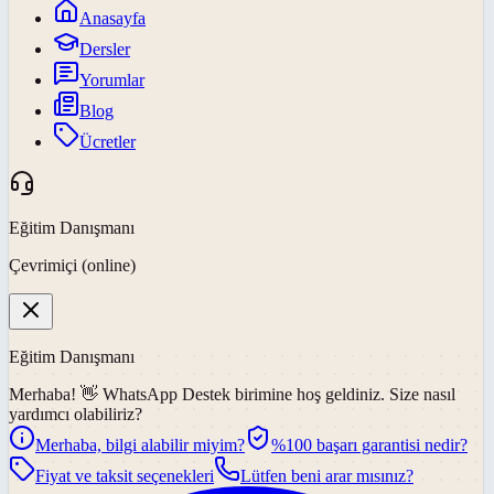
Anasayfa
Dersler
Yorumlar
Blog
Ücretler
Eğitim Danışmanı
Çevrimiçi (online)
Eğitim Danışmanı
Merhaba! 👋
WhatsApp Destek
birimine hoş geldiniz. Size nasıl
yardımcı olabiliriz?
Merhaba, bilgi alabilir miyim?
%100 başarı garantisi nedir?
Fiyat ve taksit seçenekleri
Lütfen beni arar mısınız?