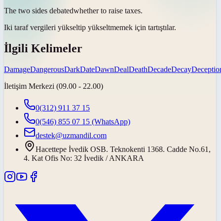
The two sides
debated
whether to raise taxes.
Iki taraf vergileri yükseltip yükseltmemek için
tartıştılar
.
İlgili Kelimeler
Damage
Dangerous
Dark
Date
Dawn
Deal
Death
Decade
Decay
Deceptio
İletişim Merkezi (09.00 - 22.00)
0(312) 911 37 15
0(546) 855 07 15
(WhatsApp)
destek@uzmandil.com
Hacettepe İvedik OSB. Teknokenti 1368. Cadde No.61,
4. Kat Ofis No: 32 İvedik / ANKARA