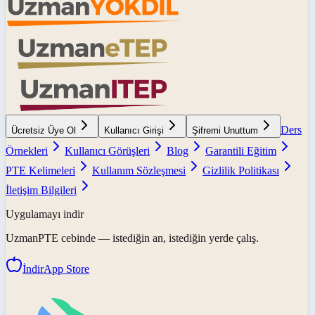
Ders
Ücretsiz Üye Ol
Kullanıcı Girişi
Şifremi Unuttum
Örnekleri
Kullanıcı Görüşleri
Blog
Garantili Eğitim
PTE Kelimeleri
Kullanım Sözleşmesi
Gizlilik Politikası
İletişim Bilgileri
Uygulamayı indir
UzmanPTE
cebinde — istediğin an, istediğin yerde çalış.
İndir
App Store