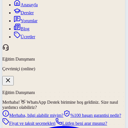
Anasayfa
Dersler
Yorumlar
Blog
Ücretler
Eğitim Danışmanı
Çevrimiçi (online)
Eğitim Danışmanı
Merhaba! 👋
WhatsApp Destek
birimine hoş geldiniz. Size nasıl
yardımcı olabiliriz?
Merhaba, bilgi alabilir miyim?
%100 başarı garantisi nedir?
Fiyat ve taksit seçenekleri
Lütfen beni arar mısınız?