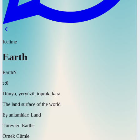
Kelime
Earth
Earth
N
ɜːθ
Dünya, yeryüzü, toprak, kara
The land surface of the world
Eş anlamlılar:
Land
Türevler:
Earths
Örnek Cümle