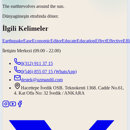
The
earth
revolves around the sun.
Dünya
güneşin etrafında döner.
İlgili Kelimeler
Earthquake
Ease
Economic
Editor
Educate
Education
Effect
Effective
Effi
İletişim Merkezi (09.00 - 22.00)
0(312) 911 37 15
0(546) 855 07 15
(WhatsApp)
destek@uzmandil.com
Hacettepe İvedik OSB. Teknokenti 1368. Cadde No.61,
4. Kat Ofis No: 32 İvedik / ANKARA