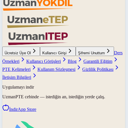
Ders
Ücretsiz Üye Ol
Kullanıcı Girişi
Şifremi Unuttum
Örnekleri
Kullanıcı Görüşleri
Blog
Garantili Eğitim
PTE Kelimeleri
Kullanım Sözleşmesi
Gizlilik Politikası
İletişim Bilgileri
Uygulamayı indir
UzmanPTE
cebinde — istediğin an, istediğin yerde çalış.
İndir
App Store