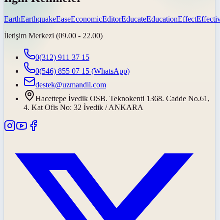
Earth
Earthquake
Ease
Economic
Editor
Educate
Education
Effect
Effecti
İletişim Merkezi (09.00 - 22.00)
0(312) 911 37 15
0(546) 855 07 15
(WhatsApp)
destek@uzmandil.com
Hacettepe İvedik OSB. Teknokenti 1368. Cadde No.61,
4. Kat Ofis No: 32 İvedik / ANKARA