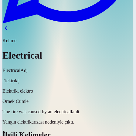
Kelime
Electrical
Electrical
Adj
ɪˈlektrɪkl̩
Elektrik, elektro
Örnek Cümle
The fire was caused by an
electrical
fault.
Yangın
elektrik
arızası nedeniyle çıktı.
İlgili Kelimeler