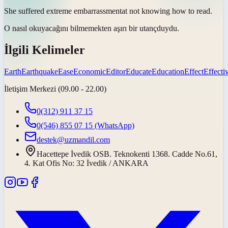
She suffered extreme
embarrassment
at not knowing how to read.
O nasıl okuyacağını bilmemekten aşırı bir
utanç
duydu.
İlgili Kelimeler
Earth
Earthquake
Ease
Economic
Editor
Educate
Education
Effect
Effecti
İletişim Merkezi (09.00 - 22.00)
0(312) 911 37 15
0(546) 855 07 15
(WhatsApp)
destek@uzmandil.com
Hacettepe İvedik OSB. Teknokenti 1368. Cadde No.61,
4. Kat Ofis No: 32 İvedik / ANKARA