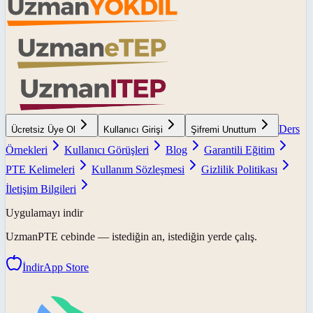
Ders
Ücretsiz Üye Ol
Kullanıcı Girişi
Şifremi Unuttum
Örnekleri
Kullanıcı Görüşleri
Blog
Garantili Eğitim
PTE Kelimeleri
Kullanım Sözleşmesi
Gizlilik Politikası
İletişim Bilgileri
Uygulamayı indir
UzmanPTE
cebinde — istediğin an, istediğin yerde çalış.
İndir
App Store