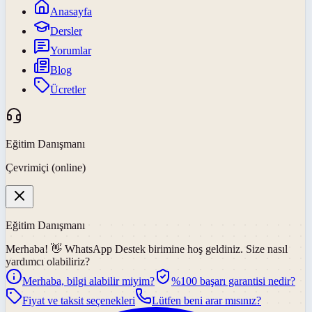
Anasayfa
Dersler
Yorumlar
Blog
Ücretler
Eğitim Danışmanı
Çevrimiçi (online)
Eğitim Danışmanı
Merhaba! 👋
WhatsApp Destek
birimine hoş geldiniz. Size nasıl
yardımcı olabiliriz?
Merhaba, bilgi alabilir miyim?
%100 başarı garantisi nedir?
Fiyat ve taksit seçenekleri
Lütfen beni arar mısınız?