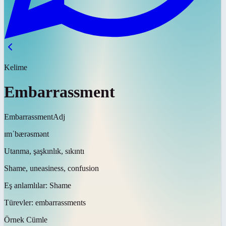
Kelime
Embarrassment
Embarrassment
Adj
ɪmˈbærəsmənt
Utanma, şaşkınlık, sıkıntı
Shame, uneasiness, confusion
Eş anlamlılar:
Shame
Türevler:
embarrassments
Örnek Cümle