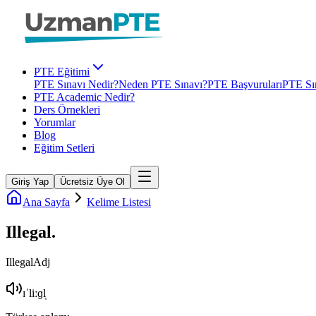
PTE Eğitimi
PTE Sınavı Nedir?
Neden PTE Sınavı?
PTE Başvuruları
PTE Sın
PTE Academic Nedir?
Ders Örnekleri
Yorumlar
Blog
Eğitim Setleri
Giriş Yap
Ücretsiz Üye Ol
Ana Sayfa
Kelime Listesi
Illegal
.
Illegal
Adj
ɪˈliːɡl̩