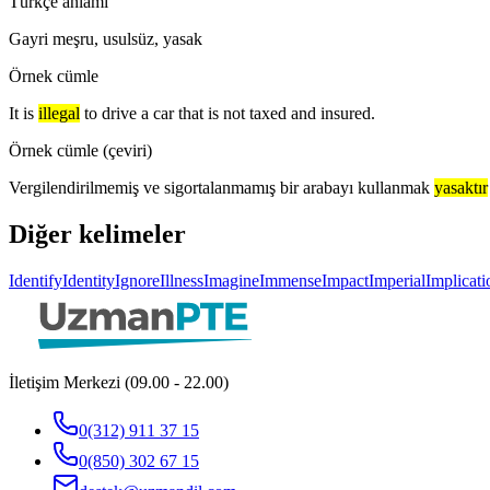
Türkçe anlamı
Gayri meşru, usulsüz, yasak
Örnek cümle
It is
illegal
to drive a car that is not taxed and insured.
Örnek cümle (çeviri)
Vergilendirilmemiş ve sigortalanmamış bir arabayı kullanmak
yasaktır
Diğer kelimeler
Identify
Identity
Ignore
Illness
Imagine
Immense
Impact
Imperial
Implicati
İletişim Merkezi (09.00 - 22.00)
0(312) 911 37 15
0(850) 302 67 15