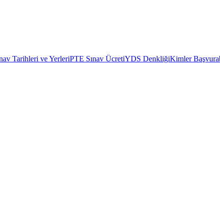
av Tarihleri ve Yerleri
PTE Sınav Ücreti
YDS Denkliği
Kimler Başvurab