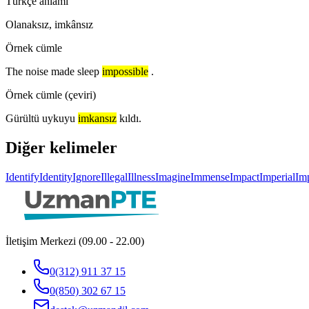
Türkçe anlamı
Olanaksız, imkânsız
Örnek cümle
The noise made sleep
impossible
.
Örnek cümle (çeviri)
Gürültü uykuyu
imkansız
kıldı.
Diğer kelimeler
Identify
Identity
Ignore
Illegal
Illness
Imagine
Immense
Impact
Imperial
Imp
İletişim Merkezi (09.00 - 22.00)
0(312) 911 37 15
0(850) 302 67 15