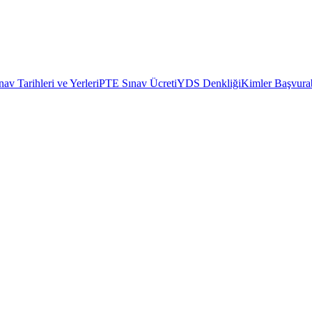
av Tarihleri ve Yerleri
PTE Sınav Ücreti
YDS Denkliği
Kimler Başvurab