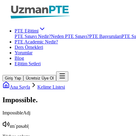
PTE Eğitimi
PTE Sınavı Nedir?
Neden PTE Sınavı?
PTE Başvuruları
PTE Sın
PTE Academic Nedir?
Ders Örnekleri
Yorumlar
Blog
Eğitim Setleri
Giriş Yap
Ücretsiz Üye Ol
Ana Sayfa
Kelime Listesi
Impossible
.
Impossible
Adj
ɪmˈpɒsəbl̩