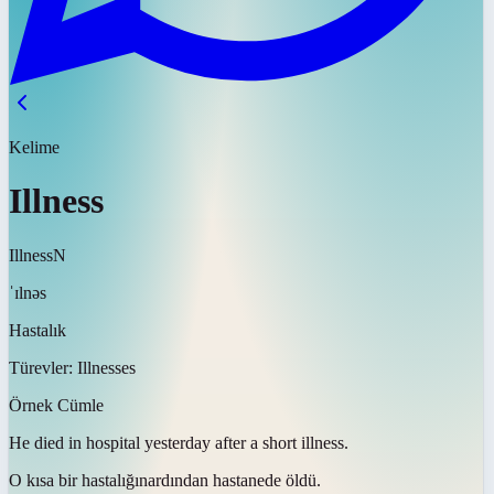
Kelime
Illness
Illness
N
ˈɪlnəs
Hastalık
Türevler:
Illnesses
Örnek Cümle
He died in hospital yesterday after a short
illness
.
O kısa bir
hastalığın
ardından hastanede öldü.