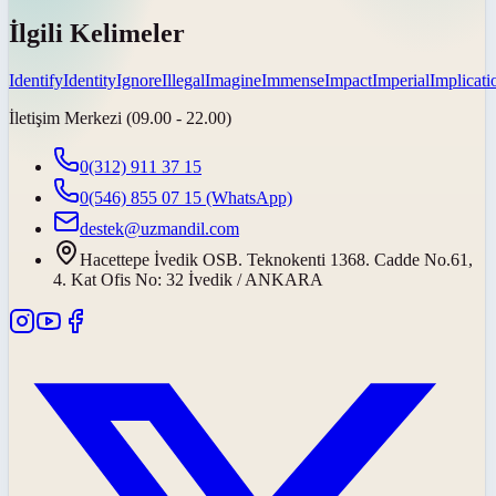
İlgili Kelimeler
Identify
Identity
Ignore
Illegal
Imagine
Immense
Impact
Imperial
Implicati
İletişim Merkezi (09.00 - 22.00)
0(312) 911 37 15
0(546) 855 07 15
(WhatsApp)
destek@uzmandil.com
Hacettepe İvedik OSB. Teknokenti 1368. Cadde No.61,
4. Kat Ofis No: 32 İvedik / ANKARA