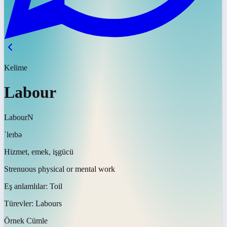
Kelime
Labour
Labour
N
ˈleɪbə
Hizmet, emek, işgücü
Strenuous physical or mental work
Eş anlamlılar:
Toil
Türevler:
Labours
Örnek Cümle