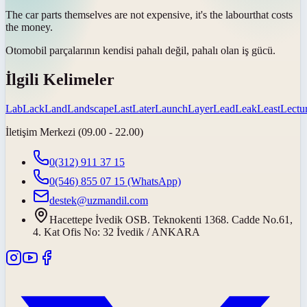
The car parts themselves are not expensive, it's the
labour
that costs
the money.
Otomobil parçalarının kendisi pahalı değil, pahalı olan
iş gücü
.
İlgili Kelimeler
Lab
Lack
Land
Landscape
Last
Later
Launch
Layer
Lead
Leak
Least
Lectu
İletişim Merkezi (09.00 - 22.00)
0(312) 911 37 15
0(546) 855 07 15
(WhatsApp)
destek@uzmandil.com
Hacettepe İvedik OSB. Teknokenti 1368. Cadde No.61,
4. Kat Ofis No: 32 İvedik / ANKARA