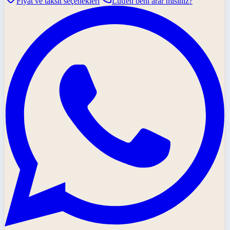
Fiyat ve taksit seçenekleri
Lütfen beni arar mısınız?