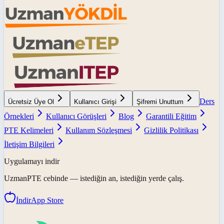
Ders
Ücretsiz Üye Ol
Kullanıcı Girişi
Şifremi Unuttum
Örnekleri
Kullanıcı Görüşleri
Blog
Garantili Eğitim
PTE Kelimeleri
Kullanım Sözleşmesi
Gizlilik Politikası
İletişim Bilgileri
Uygulamayı indir
UzmanPTE
cebinde — istediğin an, istediğin yerde çalış.
İndir
App Store