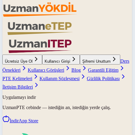
Ders
Ücretsiz Üye Ol
Kullanıcı Girişi
Şifremi Unuttum
Örnekleri
Kullanıcı Görüşleri
Blog
Garantili Eğitim
PTE Kelimeleri
Kullanım Sözleşmesi
Gizlilik Politikası
İletişim Bilgileri
Uygulamayı indir
UzmanPTE
cebinde — istediğin an, istediğin yerde çalış.
İndir
App Store