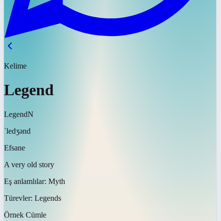
Kelime
Legend
Legend
N
ˈledʒənd
Efsane
A very old story
Eş anlamlılar:
Myth
Türevler:
Legends
Örnek Cümle