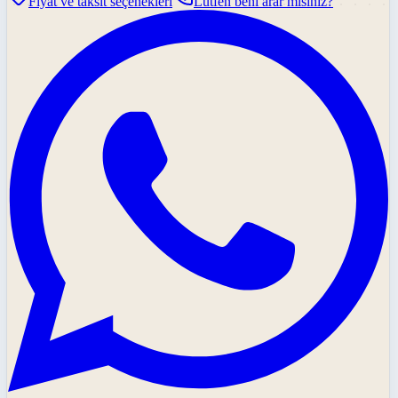
Fiyat ve taksit seçenekleri
Lütfen beni arar mısınız?