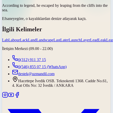
According to
legend
, he escaped by leaping from the cliffs into the
sea.
Efsaneye
göre, o kayalıklardan denize atlayarak kaçtı.
İlgili Kelimeler
Lab
Labour
Lack
Land
Landscape
Last
Later
Launch
Layer
Lead
Leak
Lea
İletişim Merkezi (09.00 - 22.00)
0(312) 911 37 15
0(546) 855 07 15
(WhatsApp)
destek@uzmandil.com
Hacettepe İvedik OSB. Teknokenti 1368. Cadde No.61,
4. Kat Ofis No: 32 İvedik / ANKARA